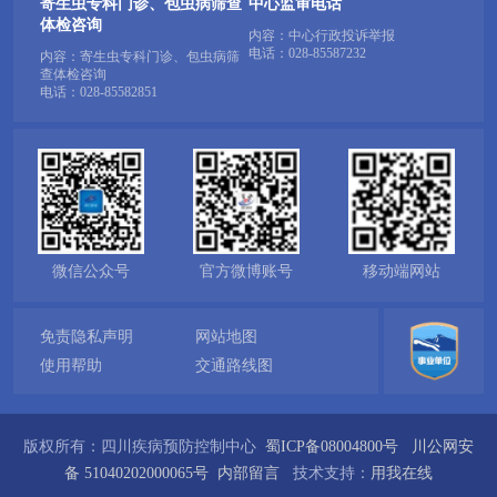
寄生虫专科门诊、包虫病筛查
中心监审电话
体检咨询
内容：中心行政投诉举报
电话：
028-85587232
内容：寄生虫专科门诊、包虫病筛
查体检咨询
电话：
028-85582851
微信公众号
官方微博账号
移动端网站
免责隐私声明
网站地图
使用帮助
交通路线图
版权所有：四川疾病预防控制中心
蜀ICP备08004800号
川公网安
备 51040202000065号
内部留言
技术支持：
用我在线