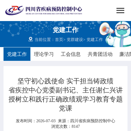


搜索
党建工作
网站首页

当前位置：
首页
>
党群建设
>
党建工作

中心概况
党建工作
理论学习
工会信息
共青团活动
廉洁

党群建设
坚守初心践使命 实干担当铸政绩

新闻动态
省疾控中心党委副书记、主任谢仁兴讲
授树立和践行正确政绩观学习教育专题

工作重点
党课

疾控服务
发布时间：2026-07-03
来源：
四川省疾病预防控制中心
浏览次数：8147