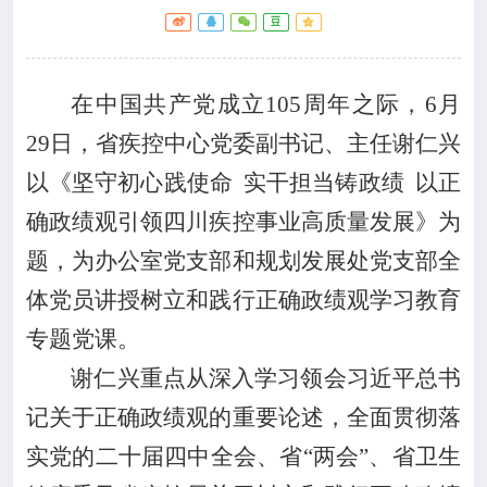

专业服务

科研培训
在中国共产党成立
105
周年之际，
6
月

29
日
，省疾控中心党委副书记、主任谢仁兴
科普园地
以《坚守初心践使命
实干担当铸政绩
以正
学术期刊
确政绩观引领四川疾控事业高质量发展》
为
题，
为办公室党支部和规划发展处党支部全

在线互动
体党员
讲授
树立和践行正确政绩观学习教育

专题党课。
政务公开
谢仁兴
重点从
深入学习领会习近平总书
记关于正确政绩观的重要论述，全面贯彻落
实党的二十届四中全会、省
“两会”、省卫生