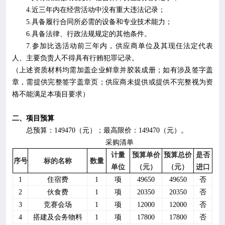
4.
近三年内在经营活动中没有重大违法记录；
5.
具备履行合同所必需的设备和专业技术能力；
6.
具备法律、行政法规规定的其他条件。
7.
参加比选活动前三年内，供应商单位及其现任法定代表
人、主要负责人不得具有行贿犯罪记录。
（上述资质材料均需加盖企业鲜章并胶装成册；
如有涉及签字盖
章，需提供完整签字盖章页；
供应商未提供或提供不完整视为资
格不能满足本项目要求）
二、项目预算
总预算：
149470
（元）；最高限价：
149470
（元）。
采购清单
计量
预算单价
预算总价
是否
序号
标的名称
数量
单位
（元）
（元）
进口
1
住宿费
1
项
49650
49650
否
2
伙食费
1
项
20350
20350
否
3
竞赛会场
1
项
12000
12000
否
4
搭建及会务物料
1
项
17800
17800
否