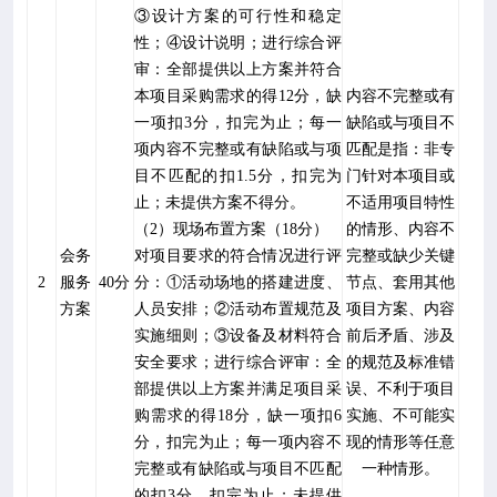
③设计方案的可行性和稳定
性；④设计说明；进行综合评
审：全部提供以上方案并符合
本项目采购需求的得
12
分，缺
内容不完整或有
一项扣
3
分，扣完为止；每一
缺陷或与项目不
项内容不完整或有缺陷或与项
匹配是指：非专
目不匹配的扣
1.5
分，扣完为
门针对本项目或
止；未提供方案不得分。
不适用项目特性
（
2
）现场布置方案（
18
分）
的情形、内容不
会务
对项目要求的符合情况进行评
完整或缺少关键
2
服务
40
分
分：
①活动场地的搭建进度、
节点、套用其他
方案
人员安排；②活动布置规范及
项目方案、内容
实施细则；③设备及材料符合
前后矛盾、涉及
安全要求；进行综合评审：全
的规范及标准错
部提供以上方案并满足项目采
误、不利于项目
购需求的得
18
分，缺一项扣
6
实施、不可能实
分，扣完为止；每一项内容不
现的情形等任意
完整或有缺陷或与项目不匹配
一种情形。
的扣
3
分，扣完为止；未提供