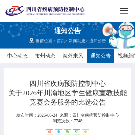


搜索
通知公告
网站首页

当前位置：
首页
>
新闻动态
>
通知公告

中心概况
中心动态
市州动态
海外来风
通知公告
视频新

党群建设
四川省疾病预防控制中心

新闻动态
关于2026年川渝地区学生健康宣教技能
竞赛会务服务的比选公告

工作重点
发布时间：2026-06-24
来源：
四川省疾病预防控制中心

疾控服务
浏览次数：7748