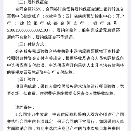
（二）履约保证金：
合同金额的
5%
，合同签订前需将履约保证金通过银行转账交
至我中心指定账户（收款单位：四川省疾病预防控制中心；开户
行：建设银行成都金河支行；银行账号：
51001508608050092193
）。履约合格的，服务完成后无息退还；
履约不合格的，履约保证金不予退还。
（三）付款方式：
会务服务完成验收合格并接到中选供应商票据凭证资料后，
按照财政性资金支付有关规定，根据验收及参会人员实际情况向
中选供应商支付款项。中选供应商须向采购人出具合法有效完整
的完税发票及凭证资料进行支付结算。
（四）验收：
项目完成后，采购人需按照服务需求清单进行项目验收，竞
赛会场、伙食费、住宿费等最终根据实际参会人数验收结算。
违约责任：
1.
合同签订生效后，中选供应商和采购人双方必须遵守合同
并执行合同中的各项规定，保证合同的正常履行，如因采购人单
方面取消合同，前期中选供应商已产生的与本次项目相关费用，