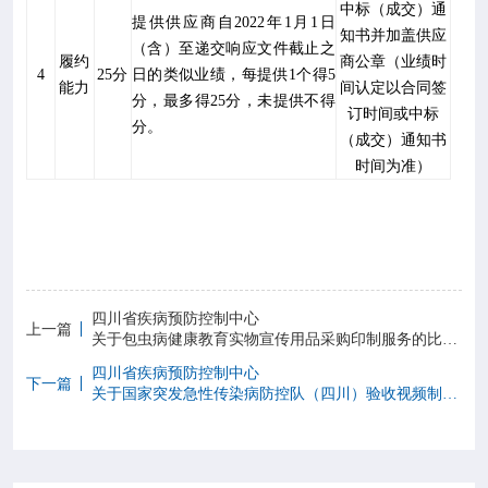
中标（成交）通
提供供应商自
2022
年
1
月
1
日
知书并加盖供应
（含）至递交响应文件截止之
履约
商公章（业绩时
4
25
分
日的类似业绩，每提供
1
个得
5
能力
间认定以合同签
分，最多得
25
分，未提供不得
订时间或中标
分。
（成交）通知书
时间为准）
四川省疾病预防控制中心
上一篇
关于包虫病健康教育实物宣传用品采购印制服务的比选公告（第三次）
四川省疾病预防控制中心
下一篇
关于国家突发急性传染病防控队（四川）验收视频制作服务采购的比选结果公告