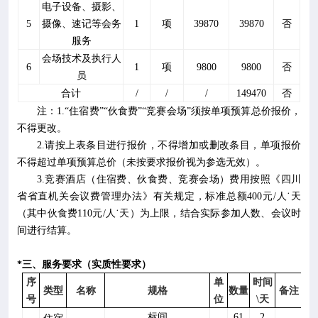
电子设备、摄影、
5
摄像、速记等会务
1
项
39870
39870
否
服务
会场技术及执行人
6
1
项
9800
9800
否
员
合计
/
/
/
149470
否
注：
1.
“住宿费”“伙食费”“竞赛会场”须按单项预算总价报价，
不得更改。
2.
请按上表条目进行报价，不得增加或删改条目，单项报价
不得超过单项预算总价（未按要求报价视为参选无效）。
3.
竞赛酒店（住宿费、伙食费、竞赛会场）费用按照《四川
省省直机关会议费管理办法》有关规定，标准总额
400
元
/
人˙天
（其中伙食费
110
元
/
人˙天）为上限，结合实际参加人数、会议时
间进行结算。
*
三、
服务
要求
（
实质性要求
）
序
单
时间
类型
名称
规格
数量
备注
号
位
\
天
标间
61
2