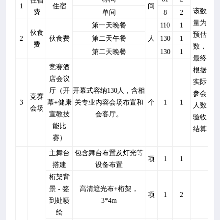
住宿
1
住宿
间
该数
费
单间
8
2
量为
第一天晚餐
110
1
伙食
预估
2
伙食费
第二天午餐
人
130
1
费
数，
第二天晚餐
130
1
最终
竞赛酒
根据
店会议
实际
厅（开
开幕式容纳
130
人，含相
参会
竞赛
3
幕
+
健康
关专业内容会场布置和
个
1
1
人数
会场
宣教技
会客厅。
验收
能比
结算
赛）
主舞台
包含舞台布置及灯光等
项
1
1
搭建
设备布置
桁架背
景
-
签
高清遮光布
+
桁架，
项
1
2
到处喷
3*4m
绘