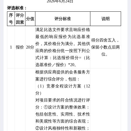
202
6
年
6
月
24
日
评选标准：
序
评分
分值
评分标准
说明
号
因素
满足比选文件要求且响应价格
最低的响应报价为比选基准
得分四舍五入，
价，其价格分为满分。其他供
1
报价
20
分
保留小数点后两
应商的价格分统一按照下列公
位。
式计算：比选报价得分
=
（比
选基准价／报价）
*20
。
根据供应商提供的会务服务方
案进行综合评分，包括：
（
1
）竞赛全程设计方案（
12
分）
对项目要求的符合情况进行评
分：
①设计方案的整体效果：
包括创意性、实用性、技术性
和美观性等方面的综合表现；
②设计风格独特性和新颖性；