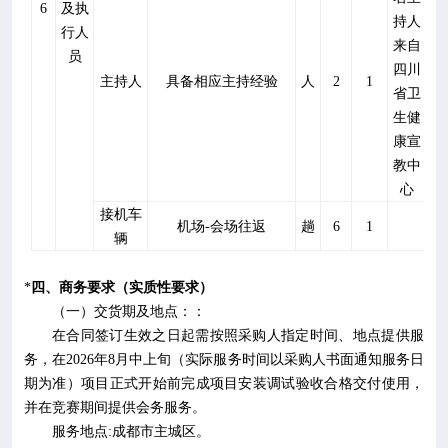
6
及执
持人
行人
来自
员
四川
主持人
具备相应主持经验
人
2
1
省卫
生健
康宣
教中
心
接机车
机场
-
会场往返
趟
6
1
辆
*
四、商务要求（实质性要求）
（
一
）交货期及地点：：
在合同签订生效之日起需按照采购人指定时间、地点提供服
务，在
2026
年
8
月中上旬（实际服务时间以采购人书面通知服务日
期为准）项目正式开始前完成项目安装调试验收合格交付使用，
并在竞赛期间提供会务服务。
服务地点
:
成都市主城区。