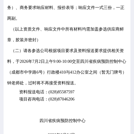
务）、商务要求响应材料、报价表等；响应文件一式三份，一正
两副。
（以上资质文件、响应文件中所有材料均需加盖参选供应商鲜
章，胶装并密封）
（二）
请各参选公司根据项目要求
及资料报送要求
提供相关资
料，
于
202
6
年
7
月
2
日上午
9:00-10:00
交至四川省疾病预防
控制中心
（成都市中学路
6
号）行政
楼
410
与
412
办公室之间（暂无门牌号）
钟
老师处，过时将不再接受资料报送。
资料报送电话：
(028)
85587597
项目咨询电话：
(028)87046206
四川省疾病预防控制中心