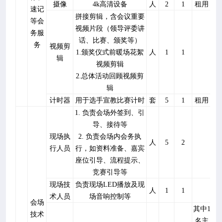
摄像
4k
高清设备
人
2
1
租用
速记
拼接剪辑，含会议重要
等会
视频片段（领导评委讲
务服
话、比赛、颁奖等）
务
视频剪
1.
颁奖仪式前暖场花絮
人
1
1
辑
视频剪辑
2.
总体活动回顾视频剪
辑
计时器
用于选手宣教比赛计时
套
5
1
租用
1.
负责会场外签到、引
导、接待等
现场执
2.
负责会场内会务执
人
5
2
行人员
行，如资料准备、嘉宾
座位引导、流程提示、
竞赛引导等
现场技
负责现场
LED
播放及现
人
1
1
术人员
场音响控制等
会场
其中
1
技术
名主