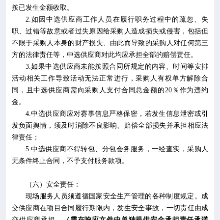
按已发生金额收取。
2.
如因中选供应商工作人员在履行职务过程中的疏忽、失
职、过错等故意或者过失原因给采购人造成损失或侵害，包括但
不限于采购人本身的财产损失、由此而导致的采购人对任何第三
方的法律责任等，中选供应商对此均应承担全部的赔偿责任。
3.
如果中选供应商未能按照合同所规定的内容、时间等安排
活动相关工作导致活动无法正常进行，采购人有权单方解除合
同，且中选供应商需向采购人支付合同总金额的
20
％作为违约
金。
4.
中选供应商应对赛事信息严格保密，若发生信息泄密或引
发负面舆情，须及时消除不良影响、赔偿全部损失并承担相应法
律责任；
5.
中选供应商不得转包、分包会务服务，一经查实，采购人
无条件终止合同，不予支付服务款项。
（六）安全责任：
现场服务人员须遵循国家安全生产管理的各种制度规定。成
交供应商在项目合同履行期限内，发生安全事故，一切责任由成
交供应商承担。
（需在响应文件中单独提供安全承担责任承诺