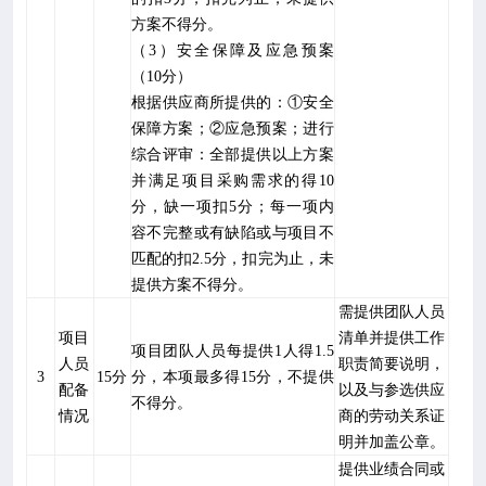
方案不得分。
（
3
）安全保障及应急预案
（
10
分）
根据供应商所提供的：
①安全
保障方案；②应急预案；进行
综合评审：全部提供以上方案
并满足项目采购需求的得
10
分，缺一项扣
5
分；每一项内
容不完整或有缺陷或与项目不
匹配的扣
2.5
分，扣完为止，未
提供方案不得分。
需提供团队人员
项目
清单并提供工作
项目团队人员每提供
1
人得
1.5
人员
职责简要说明，
3
15
分
分，本项最多得
15
分，不提供
配备
以及与参选供应
不得分。
情况
商的劳动关系证
明并加盖公章。
提供业绩合同或