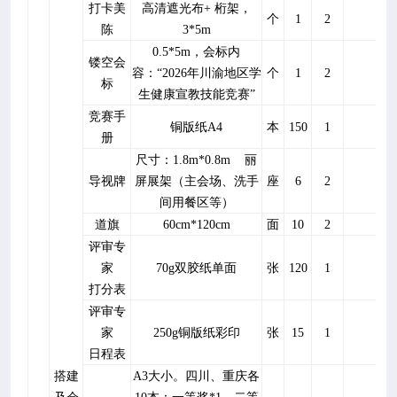
打卡美
高清遮光布
+
桁架，
个
1
2
陈
3*5m
0.5*5m
，会标内
镂空会
容：“
2026
年川渝地区学
个
1
2
标
生健康宣教技能竞赛”
竞赛手
铜版纸
A4
本
150
1
册
尺寸：
1.8m*0.8m
丽
导视牌
屏展架（主会场、洗手
座
6
2
间用餐区等）
道旗
60cm*120cm
面
10
2
评审专
家
70g
双胶纸单面
张
120
1
打分表
评审专
家
250g
铜版纸彩印
张
15
1
日程表
搭建
A3
大小。四川、重庆各