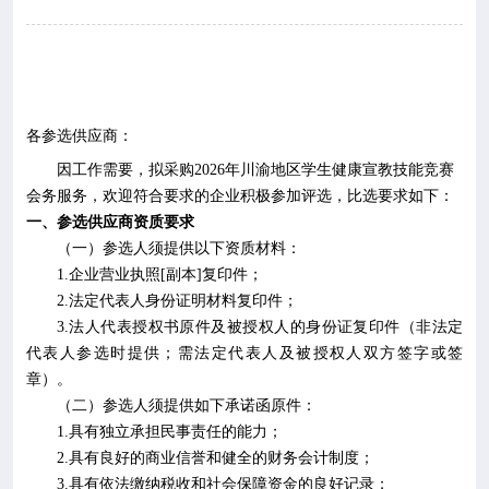

专业服务

科研培训
各参选
供应商
：

科普园地
因工作需要，拟采购
2026
年川渝地区学生健康宣教技能竞赛
会务服务，欢迎符合要求的企业积极参加评选，比选要求如下
：
学术期刊
一、参选
供应商
资质要求
（一）
参选人
须提供以下资质材料：

在线互动
1.
企业营业执照
[
副本
]
复印件；
2.
法定代表人身份证明材料复印件；
3.
法人代表授权书原件及被授权人的身份证复印件（非法定

政务公开
代表人参选时提供
；
需法定代表人及被授权人双方签字或签
章
）
。
（二）
参选人
须提供如下承诺函原件：
1.
具有独立承担民事责任的能力；
2.
具有良好的商业信誉和健全的财务会计制度；
3.
具有依法缴纳税收和社会保障资金的良好记录；