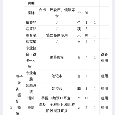
胸贴
台卡：评委席、领导席
座牌
个
50
1
卡
抽签箱
/
个
1
1
话筒贴
/
项
5
1
签名笔
墙面签到使用
只
10
1
马克笔
/
只
4
1
专业控
台（设
设备
屏幕控制
台
/
1
备
+
人
租用
员）
专业电
笔记本
台
2
1
租用
电子
脑
设
音箱系
音控台
套
1
1
租用
备、
统
摄
话筒
手握
5+
鹅颈
1+
耳麦
5
个
11
1
租用
影、
单反，全程照片和比赛
5
摄
摄影
人
2
1
租用
阶段视频直播
像、