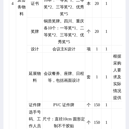
及会
10
本：一等奖
*1
、二等
4
证书
本
20
1
务物
奖
*2
、三等奖
*2
、优秀
料
奖
*5
铜质奖牌。
四川、重庆
各
10
个：一等奖
*
1
、二
奖牌
个
20
1
等奖
*2
、三等奖
*
2
、
优
秀奖
*5
设计
会议主
K
设计
项
1
1
根据
采购
人要
延展物
会议餐券、座牌、日程
套
1
1
求及
料
等，包括画面设计
实际
情况
提供
证件牌
PVC
证件牌
个
150
1
选手号
码、工
尺寸：直径
10cm
圆形定
个
150
1
作人员
制不干胶贴