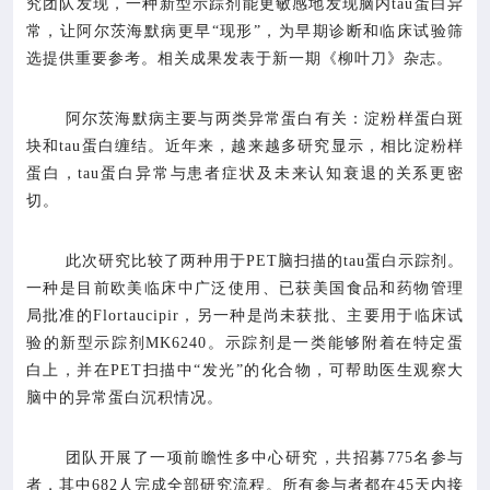
究团队发现，一种新型示踪剂能更敏感地发现脑内tau蛋白异

专业服务
常，让阿尔茨海默病更早“现形”，为早期诊断和临床试验筛
选提供重要参考。相关成果发表于新一期《柳叶刀》杂志。

科研培训
阿尔茨海默病主要与两类异常蛋白有关：淀粉样蛋白斑

科普园地
块和tau蛋白缠结。近年来，越来越多研究显示，相比淀粉样
蛋白，tau蛋白异常与患者症状及未来认知衰退的关系更密
切。
学术期刊
此次研究比较了两种用于PET脑扫描的tau蛋白示踪剂。

在线互动
一种是目前欧美临床中广泛使用、已获美国食品和药物管理
局批准的Flortaucipir，另一种是尚未获批、主要用于临床试

政务公开
验的新型示踪剂MK6240。示踪剂是一类能够附着在特定蛋
白上，并在PET扫描中“发光”的化合物，可帮助医生观察大
脑中的异常蛋白沉积情况。
团队开展了一项前瞻性多中心研究，共招募775名参与
者，其中682人完成全部研究流程。所有参与者都在45天内接