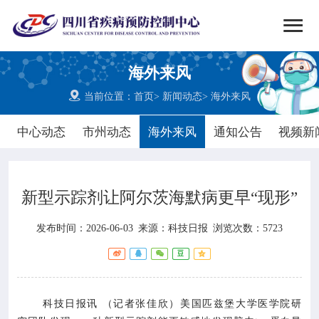


搜索
海外来风
网站首页

当前位置：
首页
>
新闻动态
>
海外来风

中心概况
中心动态
市州动态
海外来风
通知公告
视频新

党群建设
新型示踪剂让阿尔茨海默病更早“现形”

新闻动态
发布时间：2026-06-03
来源：
科技日报
浏览次数：5723

工作重点

疾控服务
科技日报讯 （记者张佳欣）美国匹兹堡大学医学院研