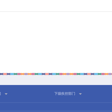
科普园地
学术期刊
疾病预防
健康生活方式
健康科普材料
门
下级疾控部门