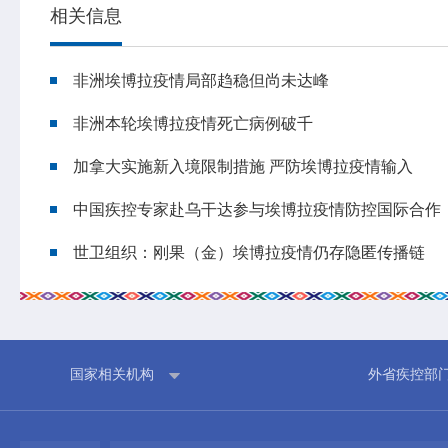
相关信息
专业服务
科研培训
非洲埃博拉疫情局部趋稳但尚未达峰
政策法规
科研工作
非洲本轮埃博拉疫情死亡病例破千
业务指导
培训交流
基本公共卫生服务
加拿大实施新入境限制措施 严防埃博拉疫情输入
中国疾控专家赴乌干达参与埃博拉疫情防控国际合作
世卫组织：刚果（金）埃博拉疫情仍存隐匿传播链
国家相关机构
外省疾控部