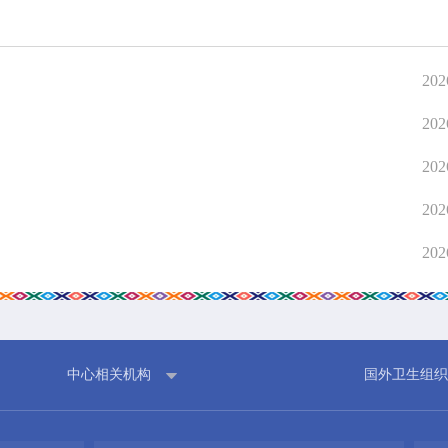
在线互动
政务
202
在线咨询
人事信
202
在线投诉
计划总
融媒体
财政预
202
网上公
202
信息公
202
中心相关机构
国外卫生组织