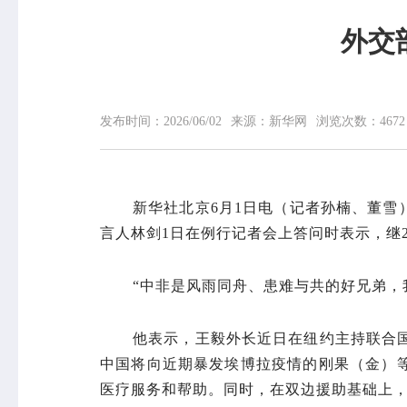
外交
网站首页
中心概况
发布时间：
2026/06/02
来源：
新华网
浏览次数：
4672
中心简介
领导信息
组织机构
专家介绍
新华社北京6月1日电（记者孙楠、董
荣誉榜
言人林剑1日在例行记者会上答问时表示，继
联系我们
“中非是风雨同舟、患难与共的好兄弟，
他表示，王毅外长近日在纽约主持联合国
中国将向近期暴发埃博拉疫情的刚果（金）
医疗服务和帮助。同时，在双边援助基础上