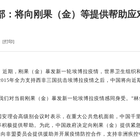
部：将向刚果（金）等提供帮助应
党群建设
新闻动态
[打印]
党建工作
中心动态
理论学习
市州动态
工会信息
海外来风
共青团活动
通知公告
雪）近期，刚果（金）暴发新一轮埃博拉疫情，世界卫生组织
廉洁阵地
视频新闻
2015年全力支持西非三国抗击埃博拉疫情之后，中国将向
图片集锦
我们对当前刚果（金）暴发新一轮埃博拉疫情感同身受。”林
安理会高级别会议时表示，在重大公共危机面前，中国千里
等积极提供帮助。为此，中国政府决定向刚果（金）提供紧
，向非盟委员会提供援助并开展疫情防控合作，支持非洲疾控