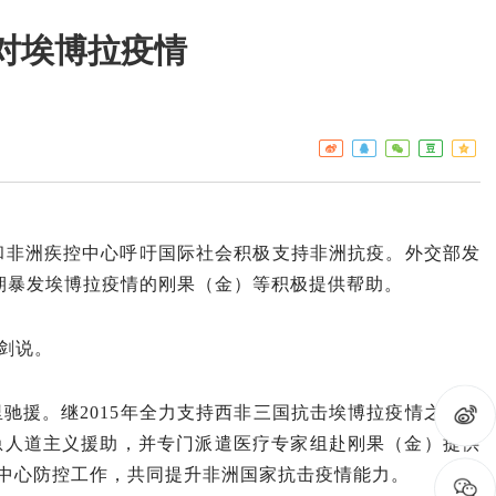
对埃博拉疫情
工作重点
疾控
热点关注
门诊服
预警信息
检验服
免疫接
艾滋病
和非洲疾控中心呼吁国际社会积极支持非洲抗疫。外交部发
构名录
近期暴发埃博拉疫情的刚果（金）等积极提供帮助。
剑说。
驰援。继2015年全力支持西非三国抗击埃博拉疫情之后，
急人道主义援助，并专门派遣医疗专家组赴刚果（金）提供
中心防控工作，共同提升非洲国家抗击疫情能力。