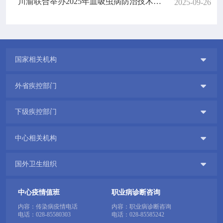
川渝联合举办2025年血吸虫病防治技术骨干培训班
2025-09-26

国家相关机构

外省疾控部门

下级疾控部门

中心相关机构

国外卫生组织
中心疫情值班
职业病诊断咨询
内容：传染病疫情电话
内容：职业病诊断咨询
电话：
028-85580303
电话：
028-85585242