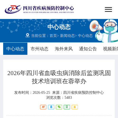


搜索
中心动态
网站首页

当前位置：
首页
>
新闻动态
>
中心动态

中心概况
中心动态
市州动态
海外来风
通知公告
视频新

党群建设
2026年四川省血吸虫病消除后监测巩固

新闻动态
技术培训班在蓉举办

工作重点
发布时间：2026-05-25
来源：
四川省疾病预防控制中心
浏览次数：5483

疾控服务