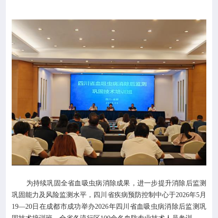

专业服务

科研培训

科普园地
学术期刊

在线互动

政务公开
为持续巩固全省血吸虫病消除成果，进一步提升消除后监测
巩固能力及风险监测水平，四川省疾病预防控制中心于2026年5月
19—20日在成都市成功举办2026年四川省血吸虫病消除后监测巩
固技术培训班，全省各流行区100余名血防专业技术人员参训。