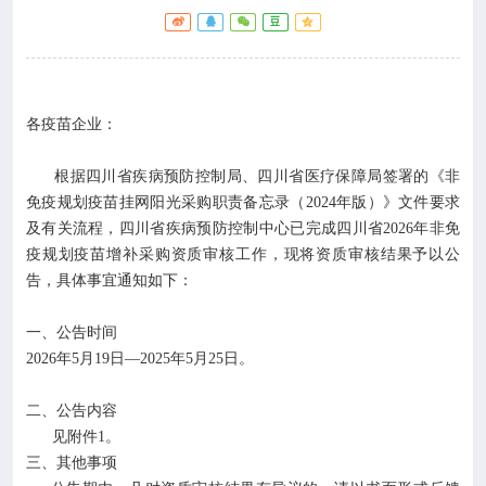

专业服务

科研培训
各疫苗企业：

科普园地
根据四川省疾病预防控制局、四川省医疗保障局签署的《非
免疫规划疫苗挂网阳光采购职责备忘录（2024年版）》文件要求
学术期刊
及有关流程，四川省疾病预防控制中心已完成四川省2026年非免
疫规划疫苗增补采购资质审核工作，现将资质审核结果予以公

在线互动
告，具体事宜通知如下：
一、公告时间

政务公开
2026年5月19日—2025年5月25日。
二、公告内容
见附件1。
三、其他事项