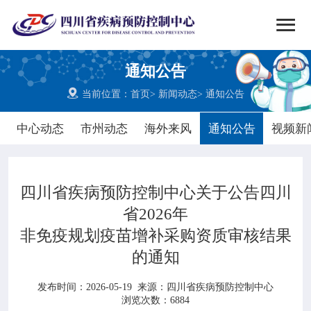


搜索
通知公告
网站首页

当前位置：
首页
>
新闻动态
>
通知公告

中心概况
中心动态
市州动态
海外来风
通知公告
视频新

党群建设
四川省疾病预防控制中心关于公告四川

新闻动态
省2026年
非免疫规划疫苗增补采购资质审核结果

工作重点
的通知

疾控服务
发布时间：2026-05-19
来源：
四川省疾病预防控制中心
浏览次数：6884