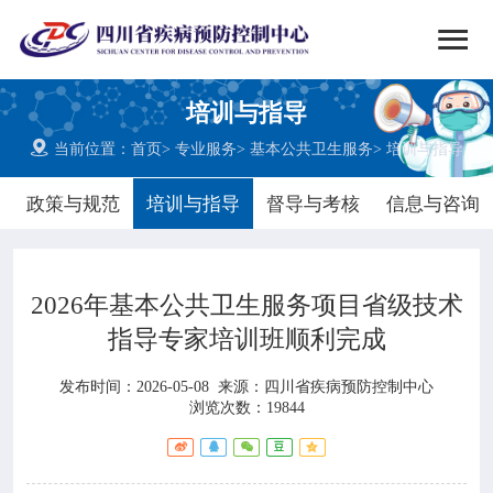


搜索
培训与指导
网站首页

当前位置：
首页
>
专业服务
>
基本公共卫生服务
>
培训与指导

中心概况
政策与规范
培训与指导
督导与考核
信息与咨询

党群建设
2026年基本公共卫生服务项目省级技术

新闻动态
指导专家培训班顺利完成

工作重点
发布时间：2026-05-08
来源：
四川省疾病预防控制中心
浏览次数：19844

疾控服务