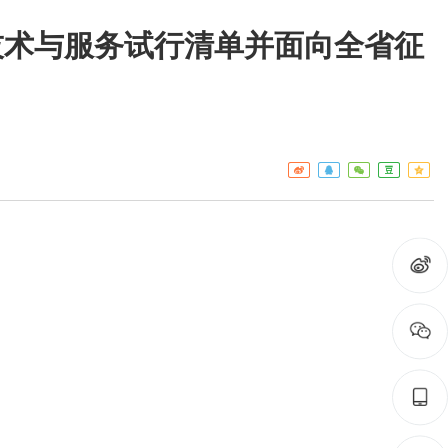
技术与服务试行清单并面向全省征
工作重点
疾控
热点关注
门诊服
预警信息
检验服
免疫接
艾滋病
构名录