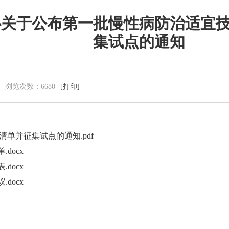
心关于公布第一批慢性病防治适宜
集试点的通知
党群建设
新闻动态
党建工作
中心动态
理论学习
市州动态
浏览次数：
6680
[打印]
工会信息
海外来风
共青团活动
通知公告
廉洁阵地
视频新闻
单并征集试点的通知.pdf
图片集锦
docx
docx
docx