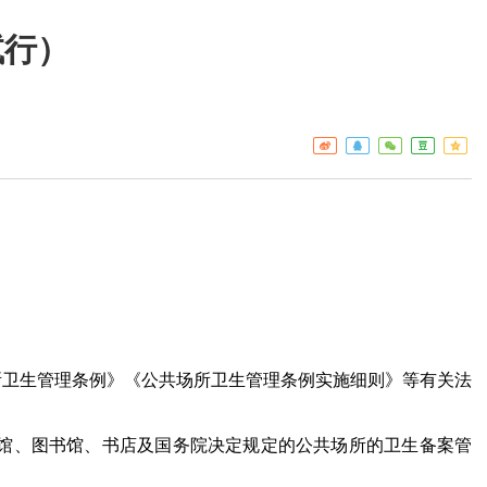
试行）
工作重点
疾控
热点关注
门诊服
预警信息
检验服
免疫接
艾滋病
构名录
所卫生管理条例》《公共场所卫生管理条例实施细则》等有关法
馆、图书馆、书店及国务院决定规定的公共场所的卫生备案管