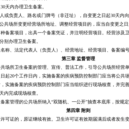
起
30
天内办理卫生备案。
人或负责人、路名或门牌号（非迁址），自变更之日起
30
天内
公共场所变更经营场所地址、调整经营项目的，应当自变更之日
多种备案项目，出具一个备案凭证，并注明经营项目。经营涉及
分别办理卫生备案。
位名称、法定代表人（负责人）、经营地址、经营项目、备案编
第三章
监督管理
公共场所卫生备案的管理、宣传、普法工作，引导公共场所经营
之日起
20
个工作日内，实施备案的疾病预防控制部门应当将公共
后，实施备案的疾病预防控制部门应当组织进行现场核查，并完
天内完成现场核查。
生备案管理的公共场所纳入
“
双随机、一公开
”
抽查本底库，按规定
第四章 附则
生许可证的，原证继续有效。卫生许可证有效期届满后或者发生
科普园地
学术期刊