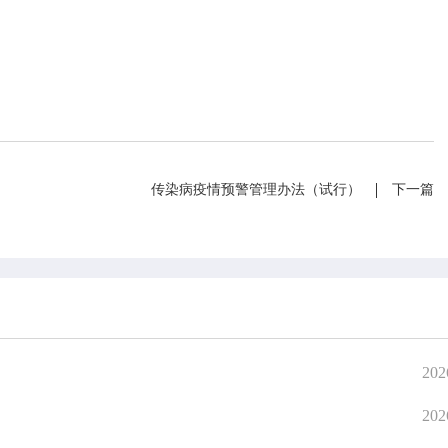
在线咨询
人事信
在线投诉
计划总
融媒体
财政预
网上公
信息公
传染病疫情预警管理办法（试行）
下一篇
202
202