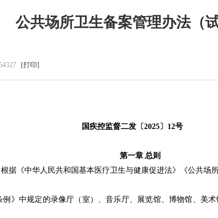
公共场所卫生备案管理办法（
党群建设
新闻动态
54327
[打印]
党建工作
中心动态
理论学习
市州动态
工会信息
海外来风
共青团活动
通知公告
廉洁阵地
视频新闻
国疾控监督二发〔
2025
〕
12
号
图片集锦
第一章 总则
，根据《中华人民共和国基本医疗卫生与健康促进法》《公共场
条例》中规定的录像厅（室）、音乐厅、展览馆、博物馆、美术