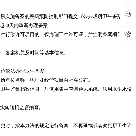
向原实施备案的疾病预防控制部门提交《公共场所卫生备案变更
起
30
天内重新办理备案。
卫生行政许可项目的，仅办理卫生许可证，并注明备案项目。
号、备案机关及时间等基本信息。
单位依法办理卫生备案。
场所单位名称、地址及经营项目向社会公布。
善卫生监督档案信息。对使用集中空调通风系统、饮用水供水设
实施随机监督抽查。
变更时，按本办法的规定进行备案，不再延续或者变更原卫生许
在线互动
政务