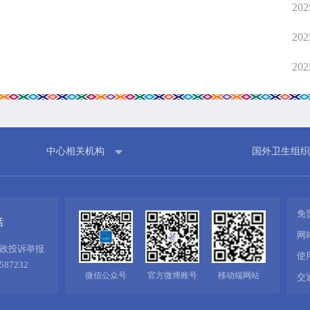
202
202
202
中心相关机构
国外卫生组织
免
话
网
政投诉举报
使
587232
微信公众号
官方微博账号
移动端网站
交