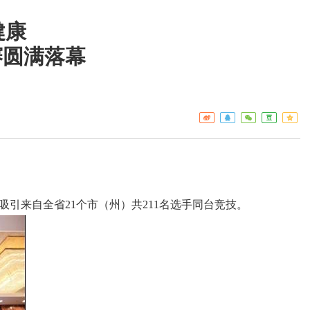
健康
赛圆满落幕
工作重点
疾控
热点关注
门诊服
预警信息
检验服
免疫接
艾滋病
构名录
吸引来自全省21个市（州）共211名选手同台竞技。