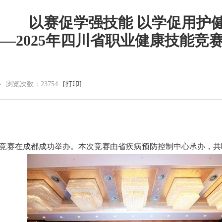
以赛促学强技能 以学促用护
—2025年四川省职业健康技能竞
党群建设
新闻动态
党建工作
中心动态
理论学习
市州动态
心
浏览次数：
23754
[打印]
工会信息
海外来风
共青团活动
通知公告
廉洁阵地
视频新闻
图片集锦
技能竞赛在成都成功举办。本次竞赛由省疾病预防控制中心承办，共