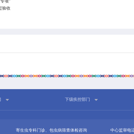
专项“
过验收
门
下级疾控部门
寄生虫专科门诊、包虫病筛查体检咨询
中心监审电