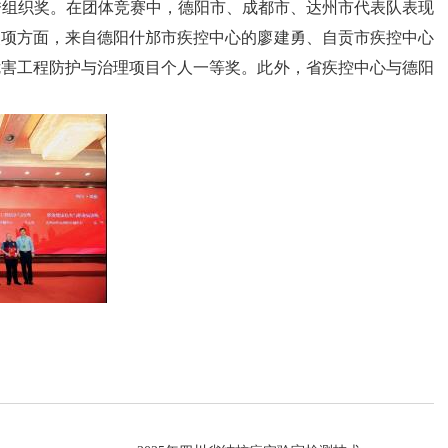
秀组织奖。在团体竞赛中，德阳市、成都市、达州市代表队表现
奖项方面，来自德阳什邡市疾控中心的廖建勇、自贡市疾控中心
在线互动
政务
危害工程防护与治理项目个人一等奖。此外，省疾控中心与德阳
在线咨询
人事信
在线投诉
计划总
融媒体
财政预
网上公
信息公