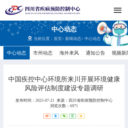


搜索
中心动态
网站首页

当前位置：
首页
>
新闻动态
>
中心动态

中心概况
中心动态
市州动态
海外来风
通知公告
视频新

党群建设
中国疾控中心环境所来川开展环境健康

新闻动态
风险评估制度建设专题调研

工作重点
发布时间：2025-07-21
来源：
四川省疾病预防控制中心
浏览次数：6971

疾控服务