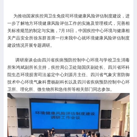

专业服务
为推动国家疾控局卫生免疫司环境健康风险评估制度建设，进

科研培训
一步了解地方环境健康风险评估工作的实施及管理模式，完善相
关标准规范的制定与实施，7月18日，中国疾控中心环境与健康相
关产品安全所徐东群首席一行来我中心就环境健康风险评估制度

科普园地
建设情况开展专题调研。
学术期刊
调研座谈会由四川省疾病预防控制中心环境与学校卫生消毒
所朱鸿斌副所长主持，疾控局公卫处陆国庆副处长、四川省环科
院生态环境损害司法鉴定中心刘源月主任、四川省气象灾害防御

在线互动
技术中心环境气象科曹杨副科长以及四川省疾病预防控制中心环
卫所、理化所、微生物所和急传所等相关部门同志参加。

政务公开