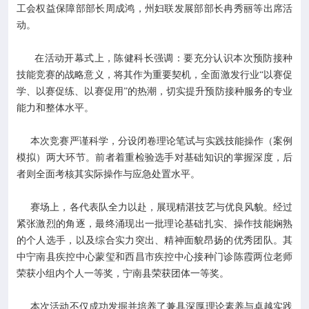
工会权益保障部部长周成鸿，州妇联发展部部长冉秀丽等出席活
动。
在活动开幕式上，陈健科长强调：要充分认识本次预防接种
技能竞赛的战略意义，将其作为重要契机，全面激发行业“以赛促
学、以赛促练、以赛促用”的热潮，切实提升预防接种服务的专业
能力和整体水平。
本次竞赛严谨科学，分设闭卷理论笔试与实践技能操作（案例
模拟）两大环节。前者着重检验选手对基础知识的掌握深度，后
者则全面考核其实际操作与应急处置水平。
赛场上，各代表队全力以赴，展现精湛技艺与优良风貌。经过
紧张激烈的角逐，最终涌现出一批理论基础扎实、操作技能娴熟
的个人选手，以及综合实力突出、精神面貌昂扬的优秀团队。其
中宁南县疾控中心蒙玺和西昌市疾控中心接种门诊陈霞两位老师
荣获小组内个人一等奖，宁南县荣获团体一等奖。
本次活动不仅成功发掘并培养了兼具深厚理论素养与卓越实践