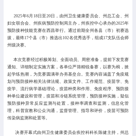

专业服务
2025年6月18日至20日，由州卫生健康委员会、州总工会、州

科研培训
妇女联合会、州疾病预防控制局主办，州疾控中心承办的2025年
预防接种技能竞赛在西昌举行。通过前期全州各县（市）初赛选
拔，最终17个县（市）推选出102名优秀选手，组成17支队伍会师

科普园地
州级决赛。
学术期刊
本次竞赛经过积极筹划、全面动员、周密准备，提前下发竞赛
通知、详细制定实施方案，各单位严筛精锐备赛，以赛为楫，掀
起学练热潮，为竞赛圆满举办夯基垒台。竞赛内容涵盖了免疫规

在线互动
划与预防接种相关法律法规、政策文件、工作规范、疫苗学、免
疫学、流行病学基础理论，疫苗种类和作用、免疫程序、预防接

政务公开
种单位建设和管理，疫苗和冷链系统管理，预防接种实施，疑似
预防接种异常反应监测与处置，接种率调查和监测，信息化管
理，科普宣教和公众沟通，监督管理、指导和评价，疫苗可预防
传染病监测和处置等。
决赛开幕式由州卫生健康委员会疾控科科长陈健主持，州总