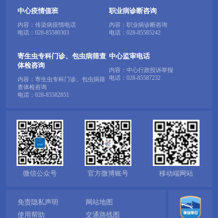
中心疫情值班
职业病诊断咨询
内容：传染病疫情电话
内容：职业病诊断咨询
电话：
028-85580303
电话：
028-85585242
寄生虫专科门诊、包虫病筛查
中心监审电话
体检咨询
内容：中心行政投诉举报
电话：
028-85587232
内容：寄生虫专科门诊、包虫病筛
查体检咨询
电话：
028-85582851
微信公众号
官方微博账号
移动端网站
免责隐私声明
网站地图
使用帮助
交通路线图