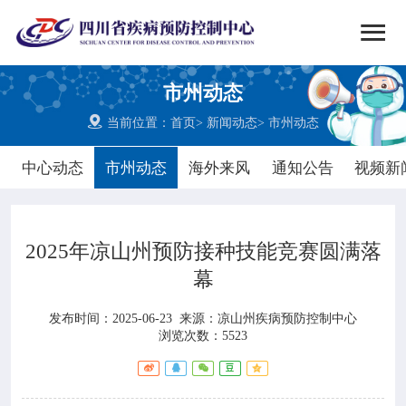


搜索
市州动态
网站首页

当前位置：
首页
>
新闻动态
>
市州动态

中心概况
中心动态
市州动态
海外来风
通知公告
视频新

党群建设
2025年凉山州预防接种技能竞赛圆满落

新闻动态
幕

工作重点
发布时间：2025-06-23
来源：
凉山州疾病预防控制中心
浏览次数：5523

疾控服务