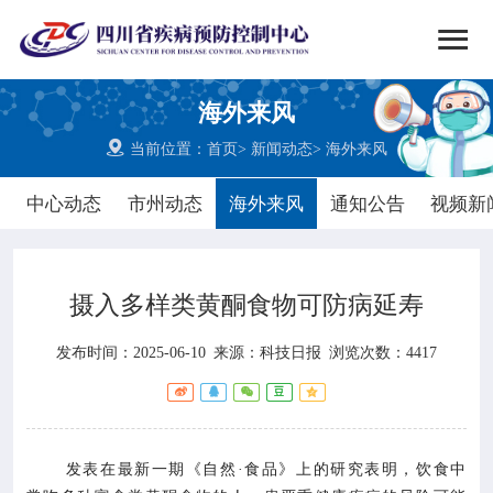


搜索
海外来风
网站首页

当前位置：
首页
>
新闻动态
>
海外来风

中心概况
中心动态
市州动态
海外来风
通知公告
视频新

党群建设
摄入多样类黄酮食物可防病延寿

新闻动态
发布时间：2025-06-10
来源：
科技日报
浏览次数：4417

工作重点

疾控服务
发表在最新一期《自然·食品》上的研究表明，饮食中