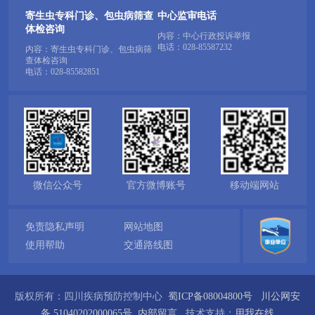
寄生虫专科门诊、包虫病筛查
中心监审电话
体检咨询
内容：中心行政投诉举报
电话：
028-85587232
内容：寄生虫专科门诊、包虫病筛
查体检咨询
电话：
028-85582851
微信公众号
官方微博账号
移动端网站
免责隐私声明
网站地图
使用帮助
交通路线图
版权所有：四川疾病预防控制中心
蜀ICP备08004800号
川公网安
备 51040202000065号
内部留言
技术支持：
用我在线