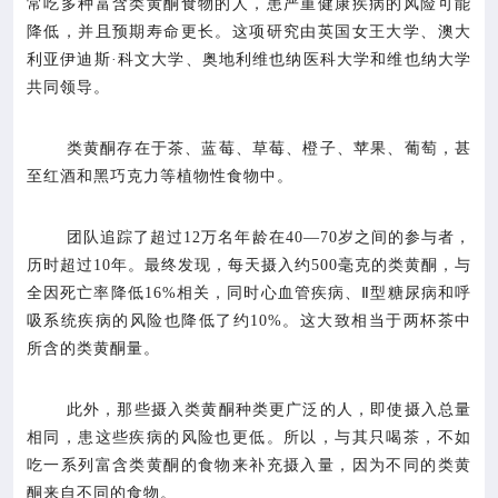
常吃多种富含类黄酮食物的人，患严重健康疾病的风险可能

专业服务
降低，并且预期寿命更长。这项研究由英国女王大学、澳大
利亚伊迪斯·科文大学、奥地利维也纳医科大学和维也纳大学

科研培训
共同领导。

科普园地
类黄酮存在于茶、蓝莓、草莓、橙子、苹果、葡萄，甚
至红酒和黑巧克力等植物性食物中。
学术期刊
团队追踪了超过12万名年龄在40—70岁之间的参与者，
历时超过10年。最终发现，每天摄入约500毫克的类黄酮，与

在线互动
全因死亡率降低16%相关，同时心血管疾病、Ⅱ型糖尿病和呼
吸系统疾病的风险也降低了约10%。这大致相当于两杯茶中

政务公开
所含的类黄酮量。
此外，那些摄入类黄酮种类更广泛的人，即使摄入总量
相同，患这些疾病的风险也更低。所以，与其只喝茶，不如
吃一系列富含类黄酮的食物来补充摄入量，因为不同的类黄
酮来自不同的食物。