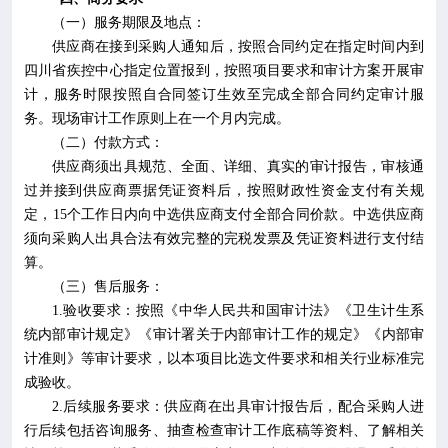
（
一
）
服务期限及地点：
供应商在接到采购人通知后，按照合同约定在指定时间内到
四川省疾控中心指定位置报到，按照项目要求和审计方案开展审
计，服务时限按照自合同签订生效至完成全部合同约定审计服
务。现场审计工作原则上在一个月内完成。
（
二
）
付款方式：
供应商须出具规范、全面、详细、真实的审计
报告
，审核通
过并接到供应商票据凭证资料后，按照财政性资金支付有关规
定，
1
5
个工作日内向中选供应商支付全部合同价款。中选供应商
须向采购人出具合法有效完整的完税发票及凭证资料进行支付结
算。
（
三
）
售后服务：
1.
验收要求：按照《中华人民共和国审计法》《卫生计生系
统内部审计规定》《审计署关于内部审计工作的规定》《内部审
计准则》等审计要求，以本项目比选文件要求和相关行业标准完
成验收。
2.
后续服务要求：供应商在出具审计报告后，配合采购人进
行后续包括咨询服务、抽查检查审计工作底稿等资料、了解相关