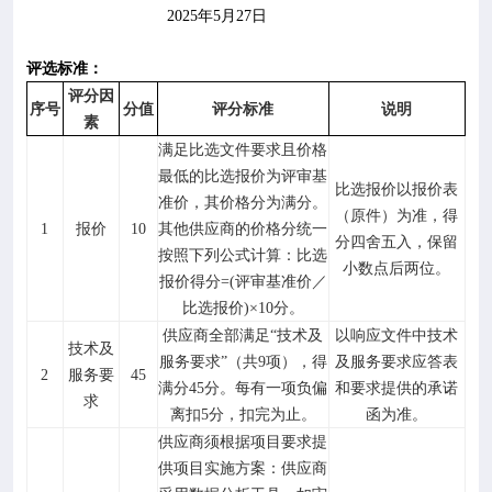
202
5
年
5
月
27
日
评选标准：
评分因
序号
分值
评分标准
说明
素
满足比选文件要求且价格
最低的比选报价为评审基
比选报价以报价表
准价，其价格分为满分。
（原件）为准，得
1
报价
10
其他供应商的价格分统一
分四舍五入，保留
按照下列公式计算：比选
小数点后两位。
报价得分
=(评审基准价／
比选报价)×10分。
供应商全部满足
“技术及
以响应文件中技术
技术及
服务要求”（共9项），得
及服务要求应答表
2
服务要
45
满分45分。每有一项负偏
和要求提供的承诺
求
离扣5分，扣完为止。
函为准。
供应商须根据项目要求提
供项目实施方案：供应商