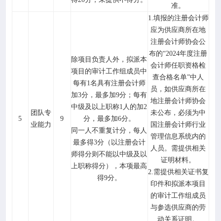
准。
1.填报的注册会计师
应为供应商所在地
注册会计师协会公
布的“2024年度注册
除项目负责人外，拟派本
会计师任职资格检
项目的审计工作组成员中
查合格名单”中人
每有
1名具有注册会计师
员，如供应商所在
加3分，最多加9分；每有
地注册会计师协会
中级及以上职称1人的加2
团队专
未公布，必须为中
5
9
分，最多加6分。
业能力
国注册会计师行业
同一人不重复计分，每人
管理信息系统内的
最多得
3分（以注册会计
人员。需提供相关
师得分则不能以中级及以
证明材料。
上职称得分），本项最高
2.需提供相关证书复
得9分。
印件和拟派本项目
的审计工作组成员
与参选供应商的劳
动关系证明。