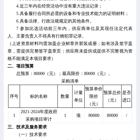
4.
近三年内在经营活动中没有重大违法记录；
5.
具备履行合同所必需的设备和专业技术能力的证明材料；
6.
具备法律、行政法规规定的其他条件。
7.
参加比选活动前三年内，供应商单位及其现任法定代表
人、主要负责人不得具有行贿犯罪记录。
（上述资质材料均需加盖企业鲜章并胶装成册；
如有涉及签字盖
章，需提供完整签字盖章页；
供应商未提供或提供不完整视为资
格不能满足本项目要求）
二、项目预算
总预算：
80
000
（元）；最高限价：
80
000
（元）。
采购清单
预算单价
计量
预算总价
是否
序号
标的名称
数量
限价
单位
（元）
进口
（元）
2021-2024
年度政府
1
1
项
80000
80000
/
采购项目审计
三、技术及服务要求
（
一
）
技术要求