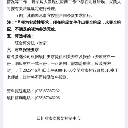
情况等工作，若采购人发现供应商工作中存在明显错误，采购人
将按有关法规规定进行处理。
（
四
）
其他未尽事宜按照合同条款要求执行。
注：
*
号项为实质性要求，须在响应文件作出完全响应，未完全响
应、不满足的视为参选无效。
五、评选标准：
综合评分法（附后）
六、材料报送要求
请各参选公司根据项目要求提供相关资料及报价（资质材料一
份，响应材料一式三份，一正两副；需加盖鲜章，胶装并密
封），于
202
5
年
6
月
4
日上午
9:00-10:00
交至省疾控行政楼
510
室
丁
老师处，过时将不再接受资料报送。
资料报送电话：
(028)85587232
项目咨询电话：
(028)87046206
四川省疾病预防控制中心