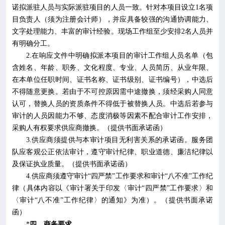
诺拟派驻人员与实际派驻项目的人员一致。针对本项目设立
1
名项
目负责人（须为注册会计师），并应具备较强的沟通协调能力、
文字处理能力、丰富的审计经验。现场工作组至少安排
2
名人员
并
有
明确分工。
2.
在响应文件中明确拟派本项目的审计工作组人员名单（包
含姓名、年龄、职务、文化程度、专业、人员简历、从业年限、
在本单位任职时间、证书名称、证书级别、证书编号），中选后
不得随意更换。若由于不可控原因需中途撤换，须经采购人同意
认可，替换人员的资质条件不得低于被替换人员。中选后若参与
审计的人员因能力不够、态度消极等因素不配合审计工作安排，
采购人有权要求供应商撤换。（提供书面承诺函）
3.
供应商须提供与本审计项目无利害关系的承诺函。服务团
队应客观公正依法审计，遵守审计纪律、职业道德、廉洁纪律以
及保证执业质量。（提供书面承诺函）
4.
供应商须遵守审计
“四严禁”工作要求和审计“八不准”工作纪
律（具体内容以《审计署关于印发〈审计“四严禁”工作要求〉和
〈审计“八不准”工作纪律〉的通知》为准）。（提供书面承诺
函）
*
四、商务要求