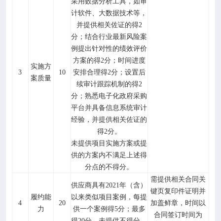
采用数据分析工具，如审
计软件、大数据技术等
，
并提供相关佐证的
得
2
分；结合行业最新风险案
例提出针对性的绩效评价
方案的得2分；时间进度
实施方
3
10
安排合理得2分；设置后
案质量
续审计跟踪机制的得2
分；熟悉电子化政府采购
平台并具备信息系统审计
经验
，
并提供相关佐证
的
得
2分。
未提供项目实施方案或提
供的方案内不满足上述得
分点的不得分。
需提供相关合同关
供应商具有
2021年（含）
键页复印件证明并
履约能
以来类似项目案例，每提
4
20
加盖鲜章，时间以
力
供一个案例得5分；最多
合同签订时间为
得20分，未提供不得分。