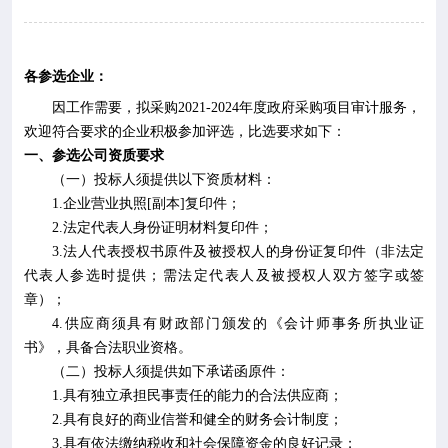

专业服务

科研培训
各参选企业：
因工作需要，拟采购
2021-2024
年度政府采购项目审计
服务
，

科普园地
欢迎符合要求的企业积极参加评选，比选要求如下：
一、参选公司资质要求
（一）投标人须提供以下资质材料：
学术期刊
1.
企业营业执照
[
副本
]
复印件；
2.
法定代表人身份证明材料复印件；

在线互动
3.
法人代表授权书原件及被授权人的身份证复印件（非法定
代表人参选时提供
；
需法定代表人及被授权人双方签字或签
章
）
；

政务公开
4.
供应商须具有财政部门颁发的《会计师事务所执业证
书》，具备合法职业资格
。
（二）投标人须提供如下承诺函原件：
1.
具有独立承担民事责任的能力的合法供应商；
2.
具有良好的商业信誉和健全的财务会计制度；
3.
具有依法缴纳税收和社会保障资金的良好记录；