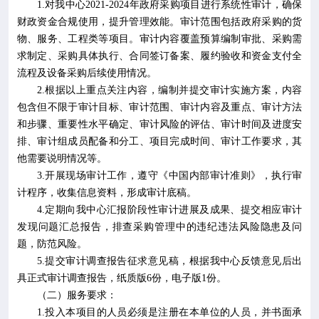
1.
对我中心
2021-2024
年政府采购项目进行系统性审计，确保
财政资金合规使用，提升管理效能。审计范围包括政府采购的货
物、服务、工程类等项目。审计内容覆盖预算编制审批、采购需
求制定、采购具体执行、合同签订备案、履约验收和资金支付全
流程
及设备采购后续使用情况
。
2.
根据以上重点关注内容，编制并提交审计实施方案，内容
包含但不限于审计目标、审计范围、审计内容及重点、审计方法
和步骤、重要性水平确定、审计风险的评估、审计时间及进度安
排、审计组成员配备和分工、项目完成时间、审计工作要求，其
他需要说明情况等。
3.
开展现场审计工作，遵守《中国内部审计准则》，执行审
计程序，收集信息资料，形成审计底稿。
4.
定期向我中心汇报阶段性审计进展及成果、提交相应审计
发现问题汇总报告，排查采购管理中的违纪违法风险隐患及问
题，防范风险。
5.
提交审计调查报告征求意见稿，根据我中心反馈意见后出
具正式审计调查报告，纸质版
6
份，电子版
1
份。
（
二
）
服务要求：
1.
投入本项目的人员必须是注册在本单位的人员，并书面承