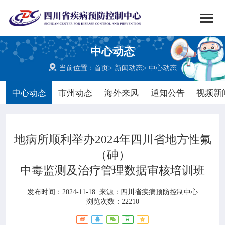


搜索
中心动态
网站首页

当前位置：
首页
>
新闻动态
>
中心动态

中心概况
中心动态
市州动态
海外来风
通知公告
视频新

党群建设
地病所顺利举办2024年四川省地方性氟

新闻动态
（砷）
中毒监测及治疗管理数据审核培训班

工作重点
发布时间：2024-11-18
来源：
四川省疾病预防控制中心

疾控服务
浏览次数：22210