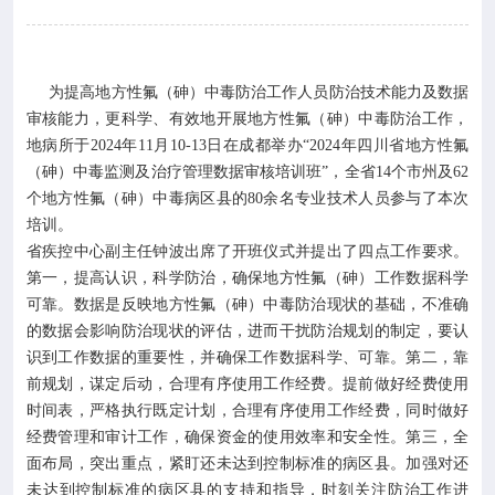

专业服务

科研培训
为提高地方性氟（砷）中毒防治工作人员防治技术能力及数据
审核能力，更科学、有效地开展地方性氟（砷）中毒防治工作，

科普园地
地病所于2024年11月10-13日在成都举办“2024年四川省地方性氟
（砷）中毒监测及治疗管理数据审核培训班”，全省14个市州及62
个地方性氟（砷）中毒病区县的80余名专业技术人员参与了本次
学术期刊
培训。
省疾控中心副主任钟波出席了开班仪式并提出了四点工作要求。

在线互动
第一，提高认识，科学防治，确保地方性氟（砷）工作数据科学
可靠。数据是反映地方性氟（砷）中毒防治现状的基础，不准确
的数据会影响防治现状的评估，进而干扰防治规划的制定，要认

政务公开
识到工作数据的重要性，并确保工作数据科学、可靠。第二，靠
前规划，谋定后动，合理有序使用工作经费。提前做好经费使用
时间表，严格执行既定计划，合理有序使用工作经费，同时做好
经费管理和审计工作，确保资金的使用效率和安全性。第三，全
面布局，突出重点，紧盯还未达到控制标准的病区县。加强对还
未达到控制标准的病区县的支持和指导，时刻关注防治工作进