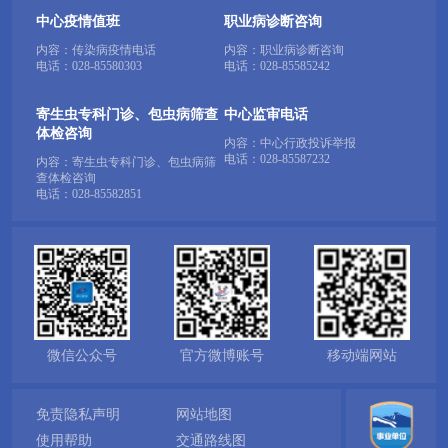
中心疫情值班
职业病诊断咨询
内容：传染病疫情电话
内容：职业病诊断咨询
电话：
028-85580303
电话：
028-85585242
寄生虫专科门诊、包虫病筛查
中心监审电话
体检咨询
内容：中心行政投诉举报
电话：
028-85587232
内容：寄生虫专科门诊、包虫病筛
查体检咨询
电话：
028-85582851
微信公众号
官方微博账号
移动端网站
免责隐私声明
网站地图
使用帮助
交通路线图