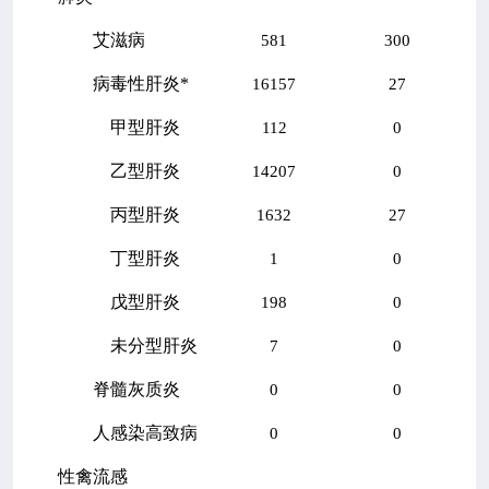
艾滋病
581
300
病毒性肝炎
*
16157
27
甲型肝炎
112
0
乙型肝炎
14207
0
丙型肝炎
1632
27
丁型肝炎
1
0
戊型肝炎
198
0
未分型肝炎
7
0
脊髓灰质炎
0
0
人感染高致病
0
0
性禽流感