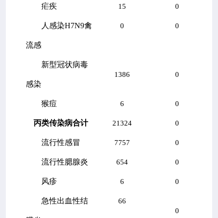
疟疾
15
0
人感染
H7N9
禽
0
0
流感
新型冠状病毒
1386
0
感染
猴痘
6
0
丙类传染病合计
21324
0
流行性感冒
7757
0
流行性腮腺炎
654
0
风疹
6
0
急性出血性结
66
0