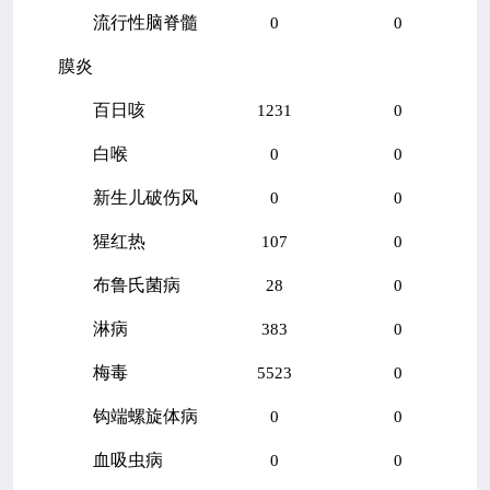
流行性脑脊髓
0
0
膜炎
百日咳
1231
0
白喉
0
0
新生儿破伤风
0
0
猩红热
107
0
布鲁氏菌病
28
0
淋病
383
0
梅毒
5523
0
钩端螺旋体病
0
0
血吸虫病
0
0