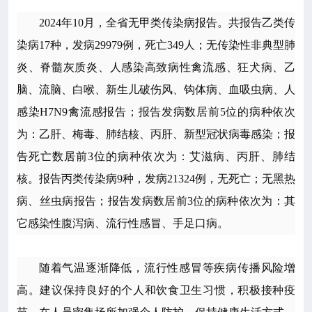

专业服务
2024年10月，全省无甲类传染病报告。共报告乙类传
染病17种，发病29979例，死亡349人；无传染性非典型肺

科研培训
炎、脊髓灰质炎、人感染高致病性禽流感、狂犬病、乙

脑、流脑、白喉、新生儿破伤风、钩体病、血吸虫病、人
科普园地
感染H7N9禽流感报告；报告发病数居前5位的病种依次
学术期刊
为：乙肝、梅毒、肺结核、丙肝、新型冠状病毒感染；报
告死亡数居前3位的病种依次为：艾滋病、丙肝、肺结

在线互动
核。报告丙类传染病9种，发病21324例，无死亡；无黑热
病、丝虫病报告；报告发病数居前3位的病种依次为：其

政务公开
它感染性腹泻病、流行性感冒、手足口病。
随着气温逐渐降低，流行性感冒等疾病传播风险增
高。建议保持良好的个人和饮食卫生习惯，积极接种疫