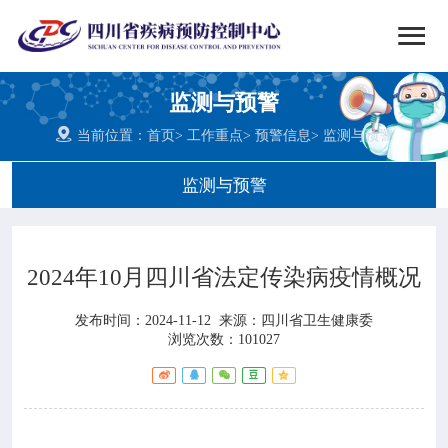


搜索
监测与预警
网站首页

当前位置：
首页
>
工作重点
>
预警信息
>
监测与预警

中心概况
监测与预警

党群建设
2024年10月四川省法定传染病疫情概况

新闻动态
发布时间：2024-11-12
来源：
四川省卫生健康委

工作重点
浏览次数：101027

疾控服务