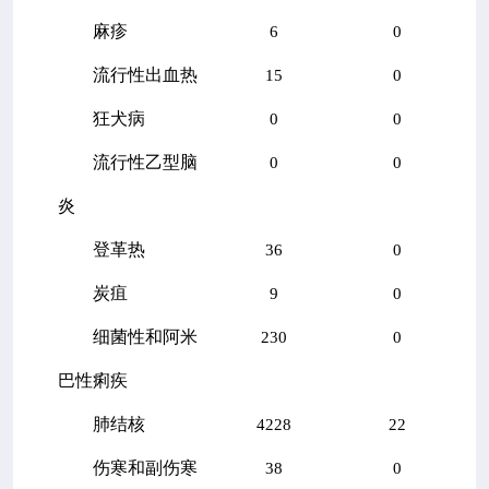
麻疹
6
0
流行性出血热
15
0
狂犬病
0
0
流行性乙型脑
0
0
炎
登革热
36
0
炭疽
9
0
细菌性和阿米
230
0
巴性痢疾
肺结核
4228
22
伤寒和副伤寒
38
0