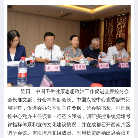

专业服务

科研培训

科普园地
学术期刊

在线互动
近日，
中国卫生健康思想政治工作促进会疾控分会

政务公开
会长鹿文媛，分会常务副会长、中国疾控中心党委副书记
周宇辉，促进会办公室副主任桑枫，分会秘书长、中国疾
控中心党办主任项春一行莅临我省，调研疾控系统党建考
评指标体系和宣传文化建设情况，并在成都召开西南片区
调研会议。省疾控局党组成员、副局长贾建勋出席会议并