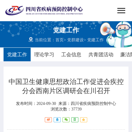


搜索
党建工作
网站首页

当前位置：
首页
>
党群建设
>
党建工作

中心概况
党建工作
理论学习
工会信息
共青团活动
廉洁

党群建设
中国卫生健康思想政治工作促进会疾控

新闻动态
分会西南片区调研会在川召开

工作重点
发布时间：2024-09-30
来源：
四川省疾病预防控制中心
浏览次数：37739

疾控服务