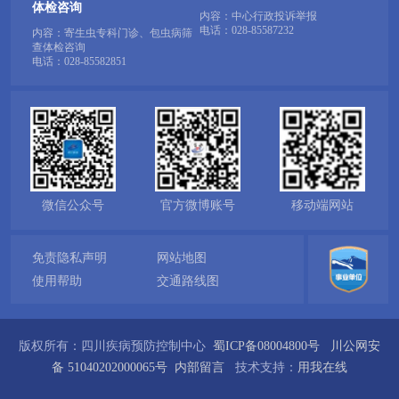
体检咨询
内容：中心行政投诉举报
电话：
028-85587232
内容：寄生虫专科门诊、包虫病筛
查体检咨询
电话：
028-85582851
微信公众号
官方微博账号
移动端网站
免责隐私声明
网站地图
使用帮助
交通路线图
版权所有：四川疾病预防控制中心
蜀ICP备08004800号
川公网安
备 51040202000065号
内部留言
技术支持：
用我在线