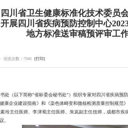
四川省卫生健康标准化技术委员
开展四川省疾病预防控制中心202
党群建设
新闻动态
地方标准送审稿预评审工
党建工作
中心动态
理论学习
市州动态
工会信息
海外来风
心
浏览次数：
7940
[打印]
共青团活动
通知公告
廉洁阵地
视频新闻
图片集锦
处（以下简称“省标委会秘书处”）组织专家对四川省疾病预防控
健康企业建设指南》和《染色体畸变和微核检测质量控制规范
素玲主任医师、李津蜀主任医师、朱岚副主任技师，成都市疾
议。