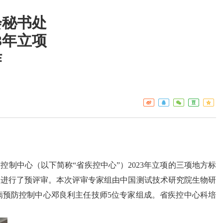
会秘书处
3年立项
工作重点
疾控
作
热点关注
门诊服
预警信息
检验服
免疫接
艾滋病
构名录
制中心（以下简称“省疾控中心”）2023年立项的三项地方标
》进行了预评审。本次评审专家组由中国测试技术研究院生物研
病预防控制中心邓良利主任技师5位专家组成。省疾控中心科培