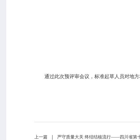
通过此次预评审会议，标准起草人员对地方标
专业服务
科研培训
政策法规
科研工作
业务指导
培训交流
上一篇
基本公共卫生服务