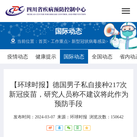


搜索
国际动态
网站首页

当前位置：
首页
>
工作重点
>
新型冠状病毒感染
>
国际动态

中心概况
疫情动态
健康提示
国际动态
全国动态
省内动

党群建设
【环球时报】德国男子私自接种217次

新闻动态
新冠疫苗，研究人员称不建议将此作为
预防手段

工作重点
发布时间：2024-03-07
来源：
环球时报
浏览次数：150642

疾控服务