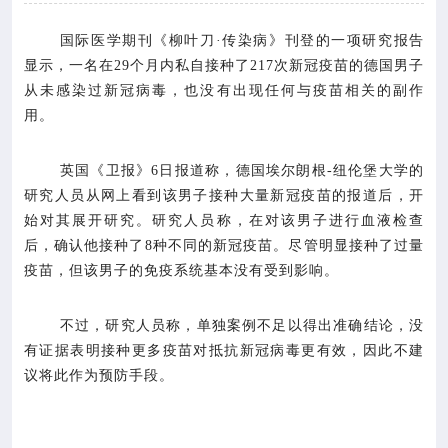

专业服务
国际医学期刊《柳叶刀·传染病》刊登的一项研究报告
显示，一名在29个月内私自接种了217次新冠疫苗的德国男子

科研培训
从未感染过新冠病毒，也没有出现任何与疫苗相关的副作
用。

科普园地
英国《卫报》6日报道称，德国埃尔朗根-纽伦堡大学的
学术期刊
研究人员从网上看到该男子接种大量新冠疫苗的报道后，开
始对其展开研究。研究人员称，在对该男子进行血液检查
后，确认他接种了8种不同的新冠疫苗。尽管明显接种了过量

在线互动
疫苗，但该男子的免疫系统基本没有受到影响。

政务公开
不过，研究人员称，单独案例不足以得出准确结论，没
有证据表明接种更多疫苗对抵抗新冠病毒更有效，因此不建
议将此作为预防手段。