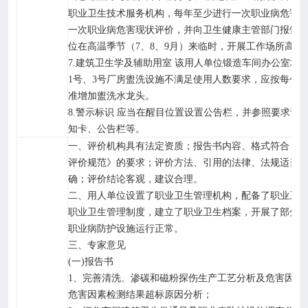
职业卫生技术服务机构，每年至少进行一次职业病危害
一次职业病危害现状评价，并向卫生健康主管部门报告
位在高温季节（
7
、
8
、
9
月）来临时，开展工作场所高温
7.
建筑卫生学及辅助用室 该用人单位锻造车间办公室增
1
号、
3
号厂房盥洗设施不满足使用人数要求，应按每个
准增加盥洗水龙头。
8.
警示标识 应当在醒目位置设置公告栏，并参照要求设
知卡、公告栏等。
一、评价机构具有法定资质；报告书内容、格式符合《
评价规范》的要求；评价方法、引用的法律、法规适当
确；评价结论客观，建议合理。
二、用人单位设置了职业卫生管理机构，配备了职业卫
职业卫生管理制度，建立了职业卫生档案，开展了部分
职业病防护设施运行正常。
三、专家意见
(
一
)
报告书
1
、完善清洗、渗碳和磁粉探伤生产工艺分析及危害因素
危害因素检测结果超标原因分析；