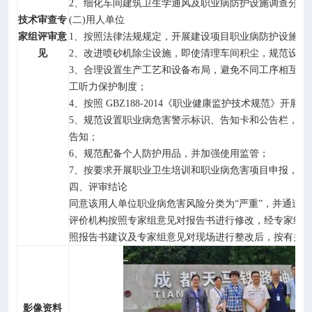
2
、细化车间建筑卫生学通风及职业病防护设施调查分析
技术审查专
(
二
)
用人单位
家组评审意
1
、按照法律法规规定，开展建设项目职业病防护设施“三
见
2
、改进喷砂机除尘设施，即使清理车间积尘，规范设置
3
、合理设置生产工艺和设备布局，避免不同工序相互影
工听力保护制度；
4
、按照
GBZ188-2014
《职业健康监护技术规范》开展职
5
、规范设置职业病危害警示标识、告知卡和公告栏，完
告知；
6
、规范配备个人防护用品，并加强使用监管；
7
、按要求开展职业卫生培训和职业病危害项目申报，完
四、评审结论
同意该用人单位职业病危害风险分类为
“严重”，并通过
评价机构按照专家组意见对报告书进行修改，经专家组
照报告书建议及专家组意见对现场进行整改后，按有关
影像资料