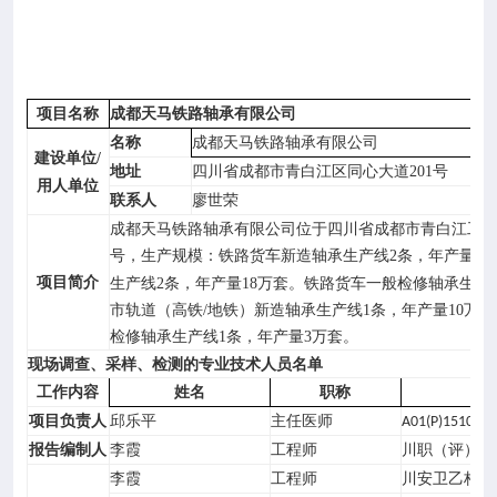

专业服务

科研培训
成都天
马铁路轴承
有限公司
项目名称

成都天马
铁路轴承
有限公司
科普园地
名称
/
建设单位
四川省成都市青白江区同心大道
201
号
地址
用人单位
廖世荣
联系人
学术期刊
成都天马铁路轴承有限公司
位于四川省成都市青白江工
号，
铁路货车新造轴承生产线
2
条，年产量
24
生产规模：

在线互动
项目简介
生产线
2
条，年产量
18
万套。铁路货车一般检修轴承生产
市轨道（高铁
/
地铁）新造轴承生产线
1
条，年产量
10
万套
检修轴承生产线
1
条，年产量
3
万套。

政务公开
现场调查、采样、检测的专业技术人员名单
工作内容
姓名
职称
个
邱乐平
主任医师
项目负责人
A01(P)151014
李霞
工程师
川职（评）
20
报告编制人
李霞
工程师
川安卫乙构培