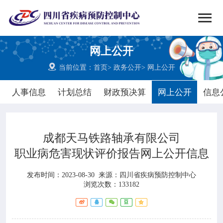


搜索
网上公开
网站首页

当前位置：
首页
>
政务公开
>
网上公开

中心概况
人事信息
计划总结
财政预决算
网上公开
信息

党群建设
成都天马铁路轴承有限公司

新闻动态
职业病危害现状评价报告网上公开信息

工作重点
发布时间：2023-08-30
来源：
四川省疾病预防控制中心
浏览次数：133182

疾控服务