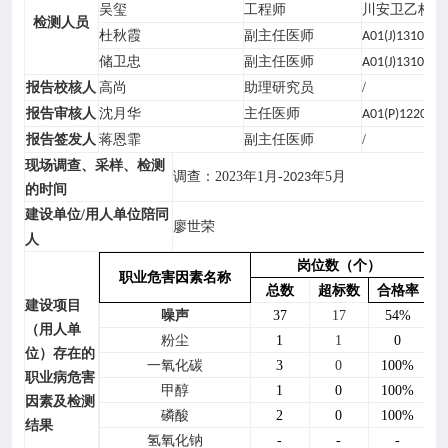
吴玺
工程师
川安卫乙构培
检测人员
杜秋霞
副主任医师
A01(J)1310065
储卫忠
副主任医师
A01(J)1310065
高尚
助理研究员
/
报告校核人
沈月华
主任医师
报告审核人
A01(P)122000
蒋恩霏
副主任医师
/
报告签发人
现场调查、采样、检测
调查：
2023
年
1
月
-2
年
5
月
023
的时间
/
用人单位陪同
建设单位
廖世荣
人
岗位数（个）
职业危害因素名称
总数
超标数
合格率
建设项目
37
%
噪声
17
54
（用人单
粉尘
1
1
0
位）存在的
一氧化碳
3
0
100%
职业病危害
甲醇
1
0
100%
因素及检测
磷酸
2
0
100%
结果
氢氧化钠
-
-
-