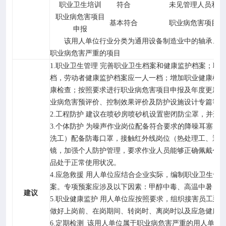
职业卫生培训
符合
未见管理人员和负
职业病危害项目
基本
符合
职业病危害项目申
申报
该用人单位行业分类为通用设备制造业中的轴承、
职业病危害严重的项目
1.
职业卫生管理 完善职业卫生档案和健康监护档案；职
档，劳动者健康监护档案应一人一档；增加职业健康检
康检查；按照要求进行职业病危害项目申报及年度更新
业病危害预评价、控制效果评价及防护设施设计专篇等
2.
工程防护 建议在喷砂房喷砂机设置密闭防尘罩，并连
3.
个体防护 为噪声作业岗位配备符合要求的降噪耳塞，
洗工）配备防毒口罩，接触红外线岗位（热处理工、退
镜，加强个人防护管理，要求作业人员能够正确佩戴个
品处于正常使用状况。
4.
应急救援 用人单位应结合企业实际，编制职业卫生专
案。专项预案应涉及以下因素：甲醇中毒、高温中暑，
建议
5.
职业健康监护 用人单位应按照要求，组织接害员工到
做好上岗前、在岗期间、转岗时、离岗时以及应急健康
6.
定期检测
该用人单位属于职业病危害严重的用人单位