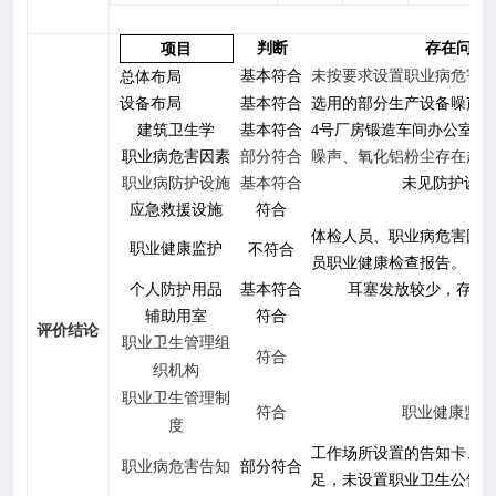
项目
判断
存在问题
基本符合
未按要求设置
职业病危害
总体布局
设备布局
基本符合
选用
的部分生产设备噪声
建筑卫生学
基本
符合
4
号厂房锻造车间办公室照
职业病危害因素
部分
符合
噪声、氧化铝粉尘存在超
职业病防护设施
基本
符合
未见防护设施
应急救援设施
符合
/
体检人员、职业病危害因
职业健康监护
不
符合
员职业
健康检查
报告
。
个人防护用品
基本
符合
耳塞发放较少，存在
辅助用室
符合
/
评价结论
职业卫生管理组
符合
/
织机构
职业卫生管理制
符合
职业健康监护
度
工作场所设置的告知卡、
职业病危害告知
部分符合
足，未设置职业卫生公告