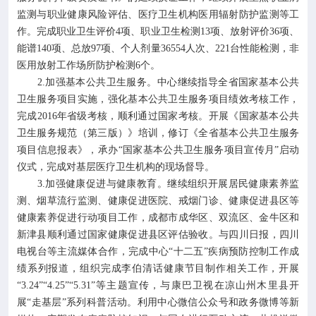
监测与职业健康风险评估、医疗卫生机构医用辐射防护监测等工
作。完成职业卫生评价4项、职业卫生检测13项、放射评价36项、
能谱140项、总放97项、个人剂量36554人次、221台性能检测，非
医用放射工作场所防护检测6个。
2.加强基本公共卫生服务。中心继续指导全省国家基本公共
卫生服务项目实施，强化基本公共卫生服务项目绩效考核工作，
完成2016年省级考核，顺利通过国家考核。开展《国家基本公共
卫生服务规范（第三版）》培训，修订《全省基本公共卫生服务
项目信息报表》，承办“国家基本公共卫生服务项目宣传月”启动
仪式，完成对基层医疗卫生机构的现场督导。
3.加强健康促进与健康教育。继续组织开展居民健康素养监
测、烟草流行监测、健康促进医院、戒烟门诊、健康促进县区等
健康素养促进行动项目工作，成都市成华区、双流区、金牛区和
新津县顺利通过国家健康促进县区评估验收。与四川日报，四川
电视台等主流媒体合作，完成中心“十二五”疾病预防控制工作成
绩系列报道，组织完成李伯清话健康节目制作相关工作，开展
“3.24”“4.25”“5.31”等主题宣传，与康巴卫视在凉山州木里县开
展“走基层”系列科普活动。利用中心微信公众号和政务微博等新