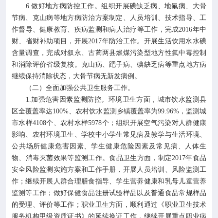
6.做好地方病防控工作。组织开展碘缺乏病、地氟病、大骨
节病、克山病等地方病防治方案制定、人员培训、技术指导、工
作督导、健康教育、疾病监测和病人治疗等工作，完成2016年中
财、省财补助项目，开展2017年防治工作。开展生活饮用水水碘
含量调查，完成对叙永、古蔺两县燃煤污染型地方性氟中毒控制
和消除评价省级复核。克山病、跁子病、碘缺乏病等重点地方病
继续保持消除状态，大骨节病无新发病例。
（二）全面加强公共卫生服务工作。
1.加强危害因素监测防控。环境卫生方面，城市饮水监测县
区全覆盖率达100%、农村饮水监测乡镇覆盖率为99.96%，监测城
市水样4108个、农村水样5978个；组织开展空气污染对人群健康
影响、农村环境卫生、学校中小学生常见病及教学与生活环境、
公共场所健康危害因素、学生健康危险因素及常见病、人体生
物、消毒灭菌效果等监测工作。食品卫生方面，制定2017年食品
安全风险监测实施方案和工作手册，开展人员培训、风险监测工
作；继续开展人群合理膳食指导、学生营养健康和乳母儿童营养
监测等工作；做好保健食品注册试验样品以及普通食品常规样品
的受理、评价等工作；职业卫生方面，顺利通过《职业卫生技术
服务机构甲级资质证书》的延续换证工作，继续开展重点职业病