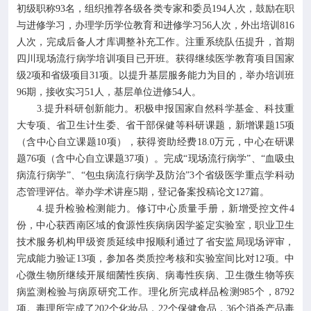
初级职称93名，组织推荐各级各类专家和委员194人次，鼓励在职
与进修学习，办理学历学位教育和进修学习56人次，外出培训816
人次，完成后备人才库调整补充工作。注重系统队伍提升，首期
四川现场流行病学培训项目已开班。获得继续医学教育项目国家
级2项和省级项目31项。以提升基层服务能力为目的，举办培训班
96期，接收实习51人，基层单位进修54人。
3.提升科研创新能力。积极申报国家自然科学基金、科技重
大专项、省卫生计生委、省干部保健等科研课题，新增课题15项
（含中心自立课题10项），获得资助经费18.0万元，中心在研课
题76项（含中心自立课题37项）。完成“现场流行病学”、“血吸虫
病流行病学”、“包虫病流行病学及防治”3个省级医学重点学科动
态管理评估。举办学术讲座5期，登记备案投稿论文127篇。
4.提升检验检测能力。修订中心质量手册，新增受控文件4
份，中心获西南区域的食源性疾病病因学鉴定实验室，职业卫生
技术服务机构甲级资质延续申报顺利通过了省安监局现场评审，
完成能力验证13项，参加各类质控考核和实验室间比对12项。中
心微生物所继续开展细菌性疾病、病毒性疾病、卫生微生物等疾
病监测检验与病原研究工作。理化所完成样品检测985个，8792
项。毒理所完成了202个化妆品，22个保健食品，36个消杀产品毒