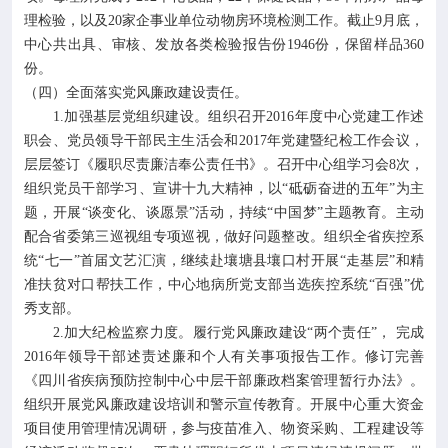
理检验，以及20家企事业单位动物房环境检测工作。截止9月底，
中心共出具、审核、发放各类检验报告份1946份，保留样品360
份。
（四）全面落实党风廉政建设责任。
1.加强基层党组织建设。组织召开2016年度中心党建工作述
职会、党员领导干部民主生活会和2017年党建暨纪检工作会议，
层层签订《履职尽责廉洁奉公责任书》。召开中心组学习会8次，
组织党员干部学习、宣讲十九大精神，以“砥砺奋进的五年”为主
题，开展“谈变化、谈愿景”活动，持续“中国梦”主题教育。主动
配合省委第三巡视组专项巡视，做好问题整改。组织全省疾控系
统“七一”首届文艺汇演，继续赴壤塘县壤口村开展“走基层”和精
准扶贫对口帮扶工作，中心地病所党支部当选疾控系统“百强”优
秀支部。
2.加大纪检监察力度。履行党风廉政建设“两个责任”， 完成
2016年领导干部述责述廉和个人有关事项报告工作。修订完善
《四川省疾病预防控制中心中层干部廉政档案管理暂行办法》。
组织开展党风廉政建设培训和警示宣传教育。开展中心重大资金
项目使用管理情况调研，参与疫苗准入、物资采购、工程建设等