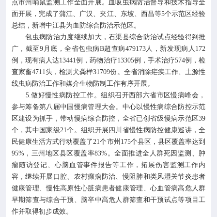
点市州哨鼠监测工作全面开展。血吸虫病防治督导和技术指导全
面开展，完成了蒲江、广汉、夹江、东坡、西昌等5个示范区经验
总结，新增中江县为血防综合防治示范区。
包虫病防治力度继续加大，石渠县综合防治试点经验得到推
广，截至9月底，全省包虫病B超查病479173人，新发现病人172
例，现有病人达13441例，药物治疗13305例，手术治疗574例，检
查家畜4711头，检测犬粪样31709份。全省消除疟疾工作、土源性
线虫病防治工作和媒介生物防制工作有序开展。
5.做好慢性病防控工作。组织召开西部六省市区慢病峰会，
参与筹备第八届中国慢病管理大会。中心以慢性病综合防控示范
区建设为抓手，带动慢病综合防控，全省已创省级慢病示范区39
个，其中国家级21个。组织开展四川省慢性病防控健康巡讲，全
民健康生活方式行动覆盖了21个市州175个县区，县区覆盖率达到
95%，三州地区县区覆盖率83%。全面推进全人群死因监测、肿
瘤随访登记、心脑血管事件报告等工作，拓展伤害监测工作内
容，继续开展口腔、农村癫痫防治、慢阻肺和类风湿关节炎患者
健康管理、慢性高原性心脏病患者健康管理、心血管病高危人群
早期筛查与综合干预、脑卒中高危人群筛查和干预试点等项目工
作并取得初步成效。