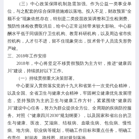
（三）中心政策保障机制急需加强。作为公益一类事业单
位，与之配套的综合保障措施难以落地。投入不足，财政预算“全
额不全”现象依然存在，特别是二类疫苗政策调整和卫生检测费、
预防性体检收费取消后，给中心正常运转带来较大影响。中心薪
酬水平低于同级医疗卫生机构、教育科研机构，以及周边省市疾
控机构，人才引不进，留不住现象突出，技术骨干人员流失形势
严峻。
三、2018年工作安排
2018年，中心将坚定不移贯彻预防为主方针，推进“健康四
川”建设，持续抓好以下工作。
（一）持续贯彻重大决策部署。
中心要深入贯彻落实党的十九大和省第十一次党代会精神，
以及全国、全省卫生与健康大会精神，牢固树立健康优先发展理
念，坚持预防为主的卫生与健康工作方针，紧紧围绕“健康四
川”建设中心任务，努力为群众提供全方位、全周期的疾病防控服
务。对照《“健康四川2030”规划纲要》，以及国家和省出台的卫
生与健康、医改、艾滋病、结核病、血吸虫病、包虫病、慢性
病、地方病、职业病等规划，明确工作目标和重点任务，明确工
作责任、时间表、路线图，抓好规划落地。