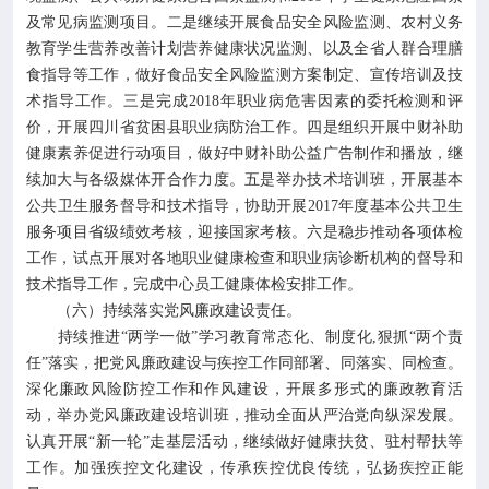
及常见病监测项目。二是继续开展食品安全风险监测、农村义务
教育学生营养改善计划营养健康状况监测、以及全省人群合理膳
食指导等工作，做好食品安全风险监测方案制定、宣传培训及技
术指导工作。三是完成2018年职业病危害因素的委托检测和评
价，开展四川省贫困县职业病防治工作。四是组织开展中财补助
健康素养促进行动项目，做好中财补助公益广告制作和播放，继
续加大与各级媒体开合作力度。五是举办技术培训班，开展基本
公共卫生服务督导和技术指导，协助开展2017年度基本公共卫生
服务项目省级绩效考核，迎接国家考核。六是稳步推动各项体检
工作，试点开展对各地职业健康检查和职业病诊断机构的督导和
技术指导工作，完成中心员工健康体检安排工作。
（六）持续落实党风廉政建设责任。
持续推进“两学一做”学习教育常态化、制度化,狠抓“两个责
任”落实，把党风廉政建设与疾控工作同部署、同落实、同检查。
深化廉政风险防控工作和作风建设，开展多形式的廉政教育活
动，举办党风廉政建设培训班，推动全面从严治党向纵深发展。
认真开展“新一轮”走基层活动，继续做好健康扶贫、驻村帮扶等
工作。加强疾控文化建设，传承疾控优良传统，弘扬疾控正能