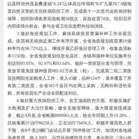
以及阿坝州茂县叠溪镇“6.24”山体高位垮塌和“8.8”九寨沟7.0级地
震自然灾害的灾后疾病防控工作，完成第十一次党代会疾病控制
保障，组织协调各类应急检测58批次，应急处置74次。组织召开
内部疫情分析会。参与全省卫生应急野外拉动演练。
3.做好免疫规划工作。麻疹风疹疫苗查漏补种工作全面完
成。疫苗相关疾病监测工作有序开展，全省免疫规划疫苗累计接
种率均在96.72%以上。继续开展乙肝项目管理工作，收集血清标
本1150份。全省免疫规划信息化县区、乡镇和接种单位实施率分
别达到93.05%、92.97%和93.64%。做好一类疫苗分发与管理，共
发放常规免疫接种疫苗885.62万余支（粒）。完成第二轮二类疫
苗挂网阳光采购准入工作，准入43家，品种124个，基本覆盖了所
有第二类疫苗，全省183个县区均在网上采购，无网外和违价采
购，所有疫苗生产企业全部配送到位。
4.做好重大疾病防控工作。在艾滋病防控方面。积极实施扩
大检测及扩大治疗策略，健全实验室网络，最大限度发现感染
者，截止9月底,全省检测8909961人次，较去年同期上升19.20%，
抗病毒累计治疗86258人，正在治疗70456人。积极开展高危人群
干预，在8个美沙酮门诊试点开展“同伴推动”工作。加强对各地感
染者管理、病人治疗、示范区创建指导力度，参与制定《凉山州