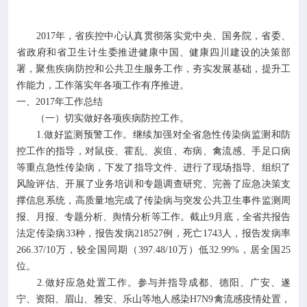

专业服务
2017年，省疾控中心认真贯彻落实党中央、国务院，省委、

科研培训
省政府和省卫生计生委推进健康中国、健康四川建设的决策部
署，聚焦疾病防控和公共卫生服务工作，夯实发展基础，提升工
作能力，工作落实年各项工作有序推进。

科普园地
一、2017年工作总结
（一）切实做好各项疾病防控工作。
学术期刊
1.做好监测预警工作。继续加强对全省急性传染病监测和防
控工作的指导，对鼠疫、霍乱、炭疽、布病、禽流感、手足口病
等重点急性传染病，下发了指导文件、进行了现场指导、组织了

在线互动
风险评估、开展了业务培训和专题调查研究、完善了应急决策支
撑信息系统，高质量地完成了传染病与突发公共卫生事件监测周

政务公开
报、月报、专题分析、舆情分析等工作。截止9月底，全省共报告
法定传染病33种，报告发病218527例，死亡1743人，报告发病率
266.37/10万，较全国同期（397.48/10万）低32.99%，居全国25
位。
2.做好应急处置工作。参与并指导成都、德阳、广安、遂
宁、资阳、眉山、雅安、乐山等地人感染H7N9禽流感疫情处置，