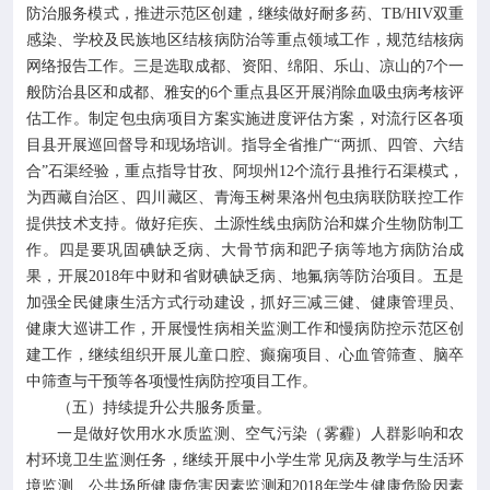
防治服务模式，推进示范区创建，继续做好耐多药、TB/HIV双重
感染、学校及民族地区结核病防治等重点领域工作，规范结核病
网络报告工作。三是选取成都、资阳、绵阳、乐山、凉山的7个一
般防治县区和成都、雅安的6个重点县区开展消除血吸虫病考核评
估工作。制定包虫病项目方案实施进度评估方案，对流行区各项
目县开展巡回督导和现场培训。指导全省推广“两抓、四管、六结
合”石渠经验，重点指导甘孜、阿坝州12个流行县推行石渠模式，
为西藏自治区、四川藏区、青海玉树果洛州包虫病联防联控工作
提供技术支持。做好疟疾、土源性线虫病防治和媒介生物防制工
作。四是要巩固碘缺乏病、大骨节病和跁子病等地方病防治成
果，开展2018年中财和省财碘缺乏病、地氟病等防治项目。五是
加强全民健康生活方式行动建设，抓好三减三健、健康管理员、
健康大巡讲工作，开展慢性病相关监测工作和慢病防控示范区创
建工作，继续组织开展儿童口腔、癫痫项目、心血管筛查、脑卒
中筛查与干预等各项慢性病防控项目工作。
（五）持续提升公共服务质量。
一是做好饮用水水质监测、空气污染（雾霾）人群影响和农
村环境卫生监测任务，继续开展中小学生常见病及教学与生活环
境监测、公共场所健康危害因素监测和2018年学生健康危险因素