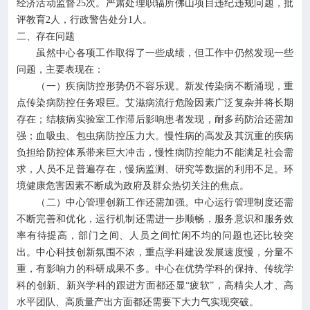
经济活动监督25次。严肃处理职辐所佛山项目违纪违规问题，批
评教育2人，行政警告处分1人。
二、存在问题
虽然中心各项工作取得了一些成绩，但工作中仍然发现一些
问题，主要表现在：
（一）疾病防控形势仍不容乐观。新发传染病不断涌现，重
点传染病防控任务艰巨。艾滋病流行危险因素广泛复杂并将长期
存在；结核病实验室工作滞后影响患者发现，耐多药防治还需加
强；血吸虫、包虫病防控压力大。慢性病的高发及其沉重的疾病
负担给防控体系带来巨大冲击，慢性病防控能力不能满足社会需
求，人员不足普遍存在，慢病监测、研究等数据的利用不足。环
境健康危害因素不断成为政府及群众热切关注的焦点。
（二）中心管理创新工作还需加强。中心运行管理制度还需
不断完善和优化，运行机制还需进一步顺畅，服务意识和服务效
率有待提高，部门之间、人员之间忙闲不均的问题也还比较突
出。中心科技创新氛围不浓，重点学科建设发展速度慢，分量不
重，有影响力的科研成果不多。中心在优势学科的保持、传统学
科的创新、新兴学科的跟进方面都还显“疲软”，高精尖人才、高
水平团队、高质量产出方面都还需要下大力气实现突破。