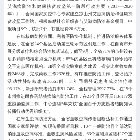
艾滋病防治和健康扶贫攻坚第一阶段行动方案（2017—2020
年）》，会同国家疾控中心专家建立凉山州艾滋病防治和健康扶
贫攻坚工作站。积极鼓励社会组织参与艾滋病防治基金项目，申
报项目8个，获批7个，获批经费20.6万元。
在结核病防控方面。完善医防协作机制，推进防治服务体系
建设，在全省24个县区启动第三轮示范区创建工作，在自贡市开
展分级诊疗和综合防治模式试点，截至9月，全省71%的市州设有
耐多药肺结核定点医疗机构；85%的县区已将结核病门诊诊治移
交至定点医疗机构。加强全省实验室能力建设，省参比室收集菌
株2468株，完成药敏工作2326株。有序推进防治工作，登记治疗
活动性肺结核患者36561例，上年同期登记患者成功治疗率
95.17%，新涂阳患者治愈率91.74%，全程管理率97.73%，在15个
市州推进耐多药结核病综合防治工作，在21个县区开展TB/HIV双
重感染监测工作。中心连续5年荣获“全国百千万志愿者结防知识
传播行动优秀组织奖”。
在寄生虫病防控方面。全省血吸虫病传播阻断达标工作通过
国家专家组评估，实现传播阻断目标，10个一般防治县全部达到
消除血吸虫病标准。血吸虫病风险监测、63个监测点监测和7个重