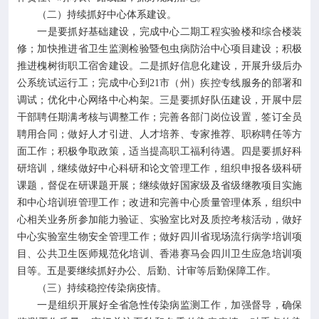
（二）持续抓好中心体系建设。
一是要抓好基础建设，完成中心二期工程实验楼和综合楼装
修；加快推进省卫生监测检验暨包虫病防治中心项目建设；积极
推进槐树街职工宿舍建设。二是抓好信息化建设，开展升级后办
公系统试运行工；完成中心到21市（州）疾控专线服务的部署和
调试；优化中心网络中心构架。三是要抓好队伍建设，开展中层
干部聘任期满考核与调整工作；完善各部门岗位设置，签订全员
聘用合同；做好人才引进、人才培养、专家推荐、职称聘任等方
面工作；积极争取政策，适当提高职工福利待遇。四是要抓好科
研培训，继续做好中心科研和论文管理工作，组织申报各级科研
课题，督促在研课题开展；继续做好国家级及省级继教项目实施
和中心培训班管理工作；改进和完善中心质量管理体系，组织中
心相关业务所参加能力验证、实验室比对及质控考核活动，做好
中心实验室生物安全管理工作；做好四川省现场流行病学培训项
目、公共卫生医师规范化培训、香港赛马会四川卫生应急培训项
目等。五是要继续抓好办公、后勤、计审等后勤保障工作。
（三）持续稳控传染病疫情。
一是组织开展好全省急性传染病监测工作，加强督导，确保