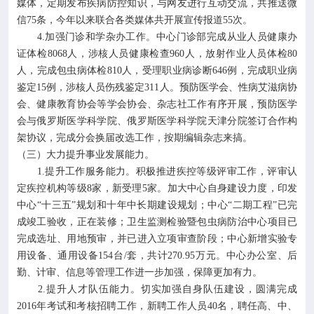
媒体，定期发布疾病防控知识，与网友进行互动交流，共推送微
信75条，今年以来联合各类媒体共开展宣传报道55次。
4.加强门诊和学杂办工作。中心门诊部完成从业人员健康办
证体检8068人，涉核人员健康检查960人，放射作业人员体检80
人，完成包虫病体检810人，受理职业病诊断646例，完成职业病
鉴定15例，涉核人员伤残鉴定311人。预防医学会、性病艾滋病协
会、健康教育协会等学会协会、杂志社工作有序开展，预防医学
会与俄罗斯医学科学院、俄罗斯医学科学院天津分院签订合作构
架协议，完成分会换届改选工作，按期编辑杂志来搞。
（三）大力提升事业发展能力。
1.提升工作服务能力。积极推进疾控等级评审工作，评审认
定疾控机构等级8家，新受理5家。加大中心自身建设力度，印发
中心“十三五”规划和十年中长期建设规划；中心“二期工程”已完
成竣工验收，正在装修；卫生监测检验暨包虫病防治中心项目已
完成选址、用地预审，并已进入立项审查阶段；中心新增实验专
用设备、通用设备154台/套，共计270.95万元。中心办公室、后
勤、计审、信息等管理工作进一步加强，保障更加有力。
2.提升人才队伍能力。切实加强自身队伍建设，圆满完成
2016年考试和考核招聘工作，新聘工作人员40名，聘任高、中、