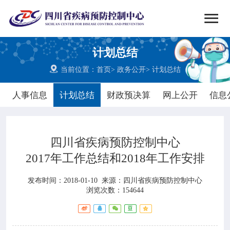


搜索
计划总结
网站首页

当前位置：
首页
>
政务公开
>
计划总结

中心概况
人事信息
计划总结
财政预决算
网上公开
信息

党群建设
四川省疾病预防控制中心

新闻动态
2017年工作总结和2018年工作安排

工作重点
发布时间：2018-01-10
来源：
四川省疾病预防控制中心
浏览次数：154644

疾控服务