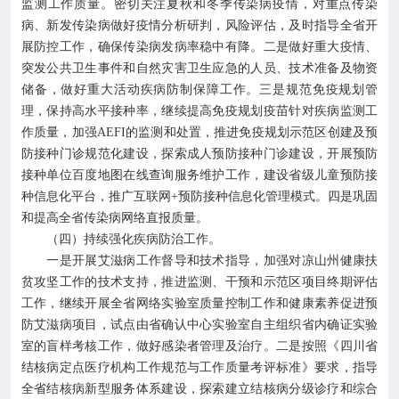
监测工作质量。密切关注夏秋和冬季传染病疫情，对重点传染
病、新发传染病做好疫情分析研判，风险评估，及时指导全省开
展防控工作，确保传染病发病率稳中有降。二是做好重大疫情、
突发公共卫生事件和自然灾害卫生应急的人员、技术准备及物资
储备，做好重大活动疾病防制保障工作。三是规范免疫规划管
理，保持高水平接种率，继续提高免疫规划疫苗针对疾病监测工
作质量，加强AEFI的监测和处置，推进免疫规划示范区创建及预
防接种门诊规范化建设，探索成人预防接种门诊建设，开展预防
接种单位百度地图在线查询服务维护工作，建设省级儿童预防接
种信息化平台，推广互联网+预防接种信息化管理模式。四是巩固
和提高全省传染病网络直报质量。
（四）持续强化疾病防治工作。
一是开展艾滋病工作督导和技术指导，加强对凉山州健康扶
贫攻坚工作的技术支持，推进监测、干预和示范区项目终期评估
工作，继续开展全省网络实验室质量控制工作和健康素养促进预
防艾滋病项目，试点由省确认中心实验室自主组织省内确证实验
室的盲样考核工作，做好感染者管理及治疗。二是按照《四川省
结核病定点医疗机构工作规范与工作质量考评标准》要求，指导
全省结核病新型服务体系建设，探索建立结核病分级诊疗和综合