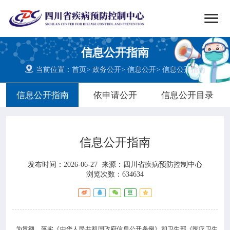


搜索
信息公开指南
网站首页

当前位置：
首页
>
政务公开
>
信息公开
>
信息公开指南

中心概况
信息公开指南
依申请公开
信息公开目录

党群建设
信息公开指南

新闻动态
发布时间：2026-06-27
来源：
四川省疾病预防控制中心

工作重点
浏览次数：634634

疾控服务
为贯彻、落实《中华人民共和国政府信息公开条例》和卫生部《医疗卫生