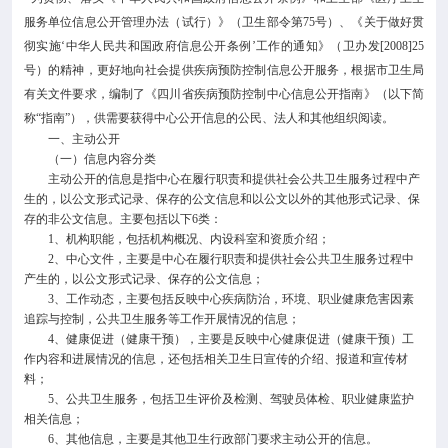

专业服务
服务单位信息公开管理办法（试行）》（卫生部令第75号）、《关于做好贯
彻实施‘中华人民共和国政府信息公开条例’工作的通知》（卫办发[2008]25

科研培训
号）的精神，更好地向社会提供疾病预防控制信息公开服务，根据市卫生局
有关文件要求，编制了《四川省疾病预防控制中心信息公开指南》（以下简
称“指南”），供需要获得中心公开信息的公民、法人和其他组织阅读。

科普园地
一、主动公开
（一）信息内容分类
主动公开的信息是指中心在履行职责和提供社会公共卫生服务过程中产
学术期刊
生的，以公文形式记录、保存的公文信息和以公文以外的其他形式记录、保
存的非公文信息。主要包括以下6类：
1、机构职能，包括机构概况、内设科室和资质介绍；

在线互动
2、中心文件，主要是中心在履行职责和提供社会公共卫生服务过程中
产生的，以公文形式记录、保存的公文信息；
3、工作动态，主要包括反映中心疾病防治，环境、职业健康危害因素

政务公开
追踪与控制，公共卫生服务等工作开展情况的信息；
4、健康促进（健康干预），主要是反映中心健康促进（健康干预）工
作内容和进展情况的信息，还包括相关卫生日宣传的介绍、报道和宣传材
料；
5、公共卫生服务，包括卫生评价及检测、驾驶员体检、职业健康监护
相关信息；
6、其他信息，主要是其他卫生行政部门要求主动公开的信息。