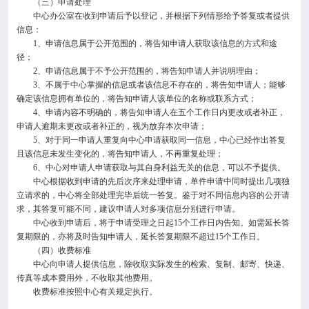
（三）申请处理
中心办公室在收到申请后予以登记，并根据下列情形给予答复或者提供
信息：
1、申请信息属于公开范围的，将告知申请人获取该信息的方式和途
径；
2、申请信息属于不予公开范围的，将告知申请人并说明理由；
3、不属于中心掌握的信息或者该信息不存在的，将告知申请人；能够
确定该信息拥有单位的，将告知申请人该单位的名称或联系方式；
4、申请内容不明确的，将告知申请人在五个工作日内更改或者补正，
申请人逾期未更改或者补正的，视为放弃本次申请；
5、对于同一申请人重复向中心申请获取同一信息，中心已经作出答复
且该信息未发生变化的，将告知申请人，不再重复处理；
6、中心对申请人申请获取与其自身利益无关的信息，可以不予提供。
中心根据收到申请的先后次序来处理申请，单件申请中同时提出几项独
立请求的，中心将全部处理完毕后统一答复。鉴于对不同信息内容的公开请
求，其答复可能不同，建议申请人对多项信息分别进行申请。
中心收到申请后，将于申请受理之日起15个工作日内告知。如需延长答
复期限的，亦将及时告知申请人，延长答复期限不超过15个工作日。
（四）收费标准
中心向申请人提供信息，除收取实际发生的检索、复制、邮寄、快递、
传真等成本费用外，不收取其他费用。
收费标准按照中心有关规定执行。