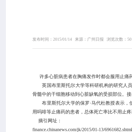
网站首页
中心概况
发布时间：
2015/01/14
来源：
广州日报
浏览次数：
50
中心简介
领导信息
组织机构
专家介绍
荣誉榜
许多心脏病患者在胸痛发作时都会服用止痛药
联系我们
英国布里斯托尔大学等科研机构的研究人员发
骨髓中的干细胞移动到心脏缺氧的受损部位。接
布里斯托尔大学的保罗·马代杜教授表示，使
用吗啡等止痛药的患者，总体死亡率比不用止疼
摘引网址：
finance.chinanews.com/jk/2015/01-13/6961682.shtm