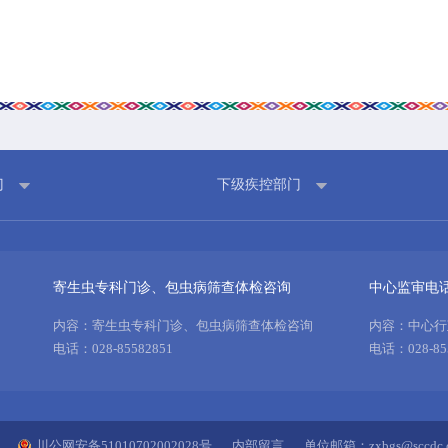
疾病预防
健康生活方式
健康科普材料
门
下级疾控部门
寄生虫专科门诊、包虫病筛查体检咨询
中心监审电
内容：寄生虫专科门诊、包虫病筛查体检咨询
内容：中心行
电话：028-85582851
电话：028-85
川公网安备51010702002028号
内部留言
单位邮箱：zxbgs@sccdc.