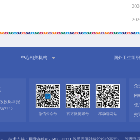
在线咨询
人事信
202
在线投诉
计划总
202
融媒体
财政预
网上公
信息公
中心相关机构
国外卫生组织
免
话
网
政投诉举报
使
587232
微信公众号
官方微博账号
移动端网站
交
cn
技术支持：
用我在线(028-87384321 仅受理网站建设维护事宜)
管理登