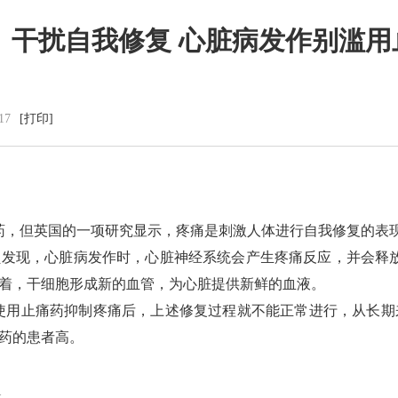
干扰自我修复 心脏病发作别滥用
党群建设
新闻动态
17
[打印]
党建工作
中心动态
理论学习
市州动态
工会信息
海外来风
共青团活动
通知公告
廉洁阵地
视频新闻
，但英国的一项研究显示，疼痛是刺激人体进行自我修复的表
图片集锦
现，心脏病发作时，心脏神经系统会产生疼痛反应，并会释放一
着，干细胞形成新的血管，为心脏提供新鲜的血液。
用止痛药抑制疼痛后，上述修复过程就不能正常进行，从长期
药的患者高。
l