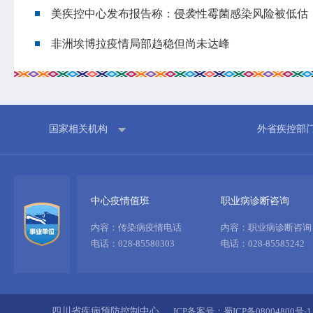
政策法规
科研工作
美疾控中心发布报告称：侵袭性霉菌感染风险被低估
业务指导
培训交流
非洲埃博拉疫情局部趋稳但尚未达峰
基本公共卫生服务
国家相关机构
外省疾控部
中心疫情值班
职业病诊断咨询
内容：传染病疫情电话
内容：职业病诊断咨询
电话：028-85580303
电话：028-85585242
四川省疾病预防控制中心
ICP备案号：蜀ICP备08004800号-1