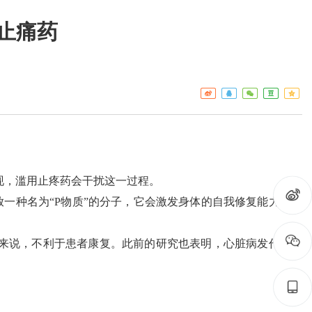
止痛药
工作重点
疾控
热点关注
门诊服
预警信息
检验服
免疫接
艾滋病
构名录
现，滥用止疼药会干扰这一过程。
种名为“P物质”的分子，它会激发身体的自我修复能力，将
来说，不利于患者康复。此前的研究也表明，心脏病发作时使