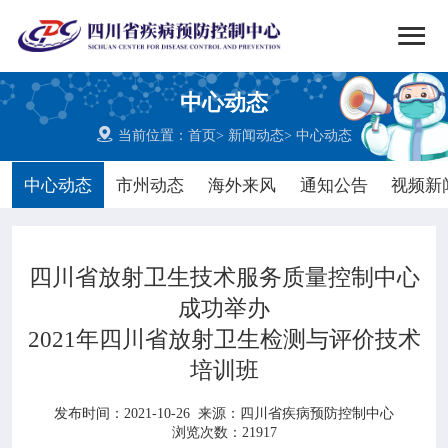


搜索
中心动态
网站首页

当前位置：
首页
>
新闻动态
>
中心动态

中心概况
中心动态
市州动态
海外来风
通知公告
视频新

党群建设
四川省放射卫生技术服务质量控制中心

新闻动态
成功举办
2021年四川省放射卫生检测与评价技术

工作重点
培训班

疾控服务
发布时间：2021-10-26
来源：
四川省疾病预防控制中心
浏览次数：21917