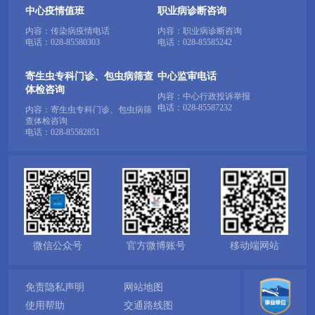
中心疫情值班
职业病诊断咨询
内容：传染病疫情电话
内容：职业病诊断咨询
电话：
028-85580303
电话：
028-85585242
寄生虫专科门诊、包虫病筛查
中心监审电话
体检咨询
内容：中心行政投诉举报
电话：
028-85587232
内容：寄生虫专科门诊、包虫病筛
查体检咨询
电话：
028-85582851
微信公众号
官方微博账号
移动端网站
免责隐私声明
网站地图
使用帮助
交通路线图