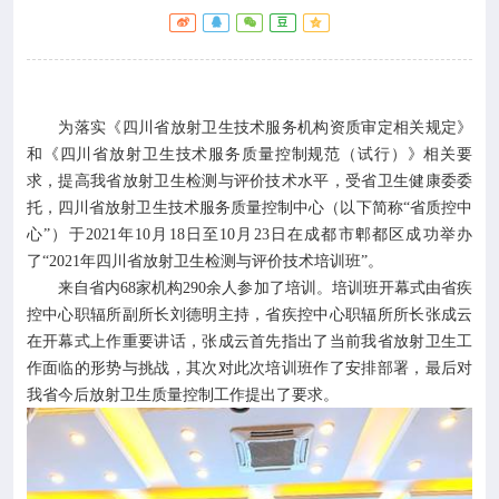

专业服务

科研培训
为落实《四川省放射卫生技术服务机构资质审定相关规定》

科普园地
和《四川省放射卫生技术服务质量控制规范（试行）》相关要
求，提高我省放射卫生检测与评价技术水平，受省卫生健康委委
托，四川省放射卫生技术服务质量控制中心（以下简称“省质控中
学术期刊
心”）于2021年10月18日至10月23日在成都市郫都区成功举办
了“2021年四川省放射卫生检测与评价技术培训班”。

在线互动
来自省内68家机构290余人参加了培训。培训班开幕式由省疾
控中心职辐所副所长刘德明主持，省疾控中心职辐所所长张成云
在开幕式上作重要讲话，张成云首先指出了当前我省放射卫生工

政务公开
作面临的形势与挑战，其次对此次培训班作了安排部署，最后对
我省今后放射卫生质量控制工作提出了要求。