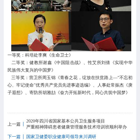
一等奖：科培处李爽《生命卫士》
二等奖：健教所谢鑫《中国阻击战》、性艾所刘倩《实现中华
民族伟大复兴的中国梦》
三等奖：营卫所周玉锦《青春之花，绽放在扶贫路上—“不忘初
心、牢记使命”优秀共产党员先进事迹选编》、人事处常振杰《庚
子遐想》、寄防所胡雅劼《奋力开拓新时代，同心共筑中国梦》
2020年四川省国家基本公共卫生服务项目
上一篇
严重精神障碍患者健康管理服务技术培训班顺利举办
下一篇
国家卫健委职业健康司领导来川调研