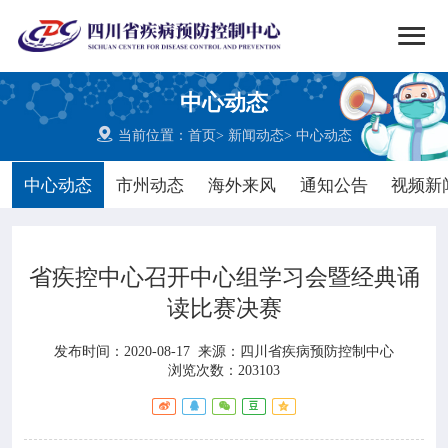


搜索
中心动态
网站首页

当前位置：
首页
>
新闻动态
>
中心动态

中心概况
中心动态
市州动态
海外来风
通知公告
视频新

党群建设
省疾控中心召开中心组学习会暨经典诵

新闻动态
读比赛决赛

工作重点
发布时间：2020-08-17
来源：
四川省疾病预防控制中心
浏览次数：203103

疾控服务