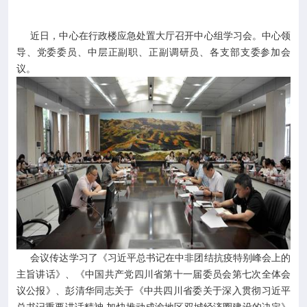

专业服务
近日，中心在行政楼应急处置大厅召开中心组学习会。中心领

科研培训
导、党委委员、中层正副职、正副调研员、各支部支委参加会
议。

科普园地
学术期刊

在线互动

政务公开
会议传达学习了《习近平总书记在中非团结抗疫特别峰会上的
主旨讲话》、《中国共产党四川省第十一届委员会第七次全体会
议公报》、彭清华同志关于《中共四川省委关于深入贯彻习近平
总书记重要讲话精神 加快推动成渝地区双城经济圈建设的决定》