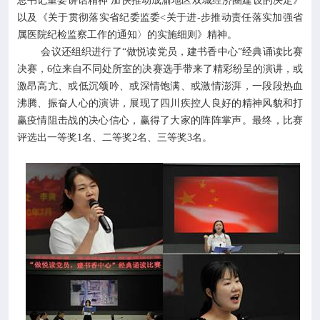
以及《关于贯彻落实省纪委监委<关于进-步推动责任落实加强省
属医院纪检监察工作的通知〉的实施细则》精神。
会议还组织进行了“做悦读党员，建书香中心”经典诵读比赛
决赛，6位来自不同处所室的决赛选手带来了精彩纷呈的演讲，或
激昂高亢、或低沉颂吟、或深情饱满、或激情澎湃，一段段热血
沸腾、振奋人心的演讲，展现了四川疾控人良好的精神风貌和打
赢疫情阻击战的决心信心，赢得了大家的阵阵掌声。最终，比赛
评选出一等奖1名、二等奖2名、三等奖3名。