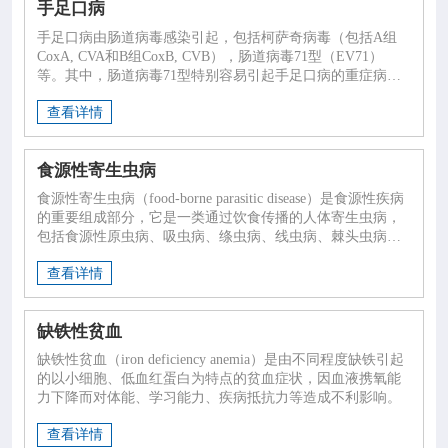
手足口病
手足口病由肠道病毒感染引起，包括柯萨奇病毒（包括A组
CoxA, CVA和B组CoxB, CVB），肠道病毒71型（EV71）
等。其中，肠道病毒71型特别容易引起手足口病的重症病
例。症状手足口病分为轻症病例和重症病例。
查看详情
食源性寄生虫病
食源性寄生虫病（food-borne parasitic disease）是食源性疾病
的重要组成部分，它是一类通过饮食传播的人体寄生虫病，
包括食源性原虫病、吸虫病、绦虫病、线虫病、棘头虫病及
节肢动物病等。
查看详情
缺铁性贫血
缺铁性贫血（iron deficiency anemia）是由不同程度缺铁引起
的以小细胞、低血红蛋白为特点的贫血症状，因血液携氧能
力下降而对体能、学习能力、疾病抵抗力等造成不利影响。
查看详情