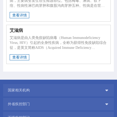
病，主要病变发生在生殖器部位。包括梅毒、淋病、软下
疳、性病性淋巴肉芽肿和腹股沟肉芽肿五种。性病是在世界
范围内广泛流行的一组常见传染病，并呈现流行范围扩大、
查看详情
发病年龄降低、耐药菌株增多的趋势，尤其是艾滋病的大幅
增加，已成为严重的公共健康问题。性病的防治工作将是一
个十分艰巨而长期的任务。
艾滋病
艾滋病是由人类免疫缺陷病毒（Human Immunodeficiency
Virus, HIV）引起的全身性疾病，全称为获得性免疫缺陷综合
征，是英文简称AIDS（Acquired Immune Deficiency
Syndrome）的音译。HIV主要存在于传染源的血液、精液、
查看详情
阴道分泌物、胸腹水、脑脊液、羊水和乳汁等体液中。

国家相关机构

外省疾控部门