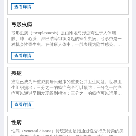
查看详情
弓形虫病
弓形虫病（toxoplasmosis）是由刚地弓形虫寄生于人体脑、
眼、肺、心脏、淋巴结等组织引起的寄生虫病。弓形虫是一
种机会性寄生虫。在健康人体中，一般表现为隐性感染。但
是人体因各种因素导致机体免疫力下降时，可表现为明显的
查看详情
致病作用，甚至造成死亡。
癌症
癌症已成为严重威胁居民健康的重要公共卫生问题。世界卫
生组织提出：三分之一的癌症完全可以预防；三分之一的癌
症可以通过早期发现得到根治；三分之一的癌症可以运用现
有的医疗措施延长生命、减轻痛苦、改善生活质量。积极预
查看详情
防和规范治疗可降低癌症的发病和死亡。
性病
性病（venereal disease）传统观念是指通过性交行为传染的疾