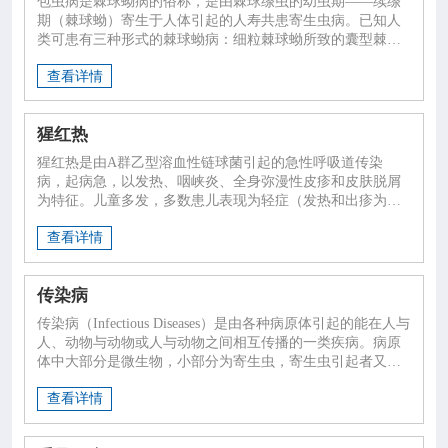
包虫病是棘球蚴病的俗称，是由棘球绦虫的幼虫期——续绦

专业服务
期（棘球蚴）寄生于人体引起的人寿共患寄生虫病。已知人
类可患有三种形式的棘球蚴病：细粒棘球蚴所致的囊型棘球
蚴病(CE)，多房棘球蚴所致的泡型棘球蚴病(AE)和福氏或少

科研培训
查看详情
节棘球蚴所致的多囊型棘球蚴病(PE)。细粒棘球绦虫和多房
棘球绦虫呈世界性分布，福氏和少节棘球绦虫主要分布于中
美洲和南美洲。

科普园地
猩红热
猩红热是由A群乙型溶血性链球菌引起的急性呼吸道传染
病，起病急，以发热、咽峡炎、全身弥漫性皮疹和皮肤脱屑
学术期刊
为特征。儿童多发，多数患儿表现为轻症（发热和出疹为
主），少数严重者可引起侵袭性感染，继发风湿热和肾小球
查看详情
肾炎。

在线互动
传染病

政务公开
传染病（Infectious Diseases）是由各种病原体引起的能在人与
人、动物与动物或人与动物之间相互传播的一类疾病。病原
体中大部分是微生物，小部分为寄生虫，寄生虫引起者又称
寄生虫病
查看详情