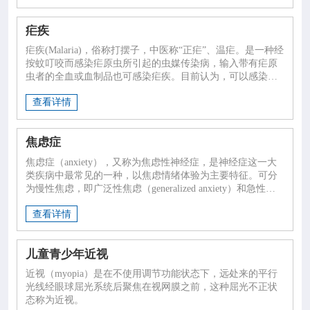
疟疾
疟疾(Malaria)，俗称打摆子，中医称“正疟”、温疟。是一种经
按蚊叮咬而感染疟原虫所引起的虫媒传染病，输入带有疟原
虫者的全血或血制品也可感染疟疾。目前认为，可以感染人
体的疟原虫有5种：间日疟原虫、恶性疟原虫、三日疟原虫、
查看详情
卵形疟原虫和诺氏疟原虫。
焦虑症
焦虑症（anxiety），又称为焦虑性神经症，是神经症这一大
类疾病中最常见的一种，以焦虑情绪体验为主要特征。可分
为慢性焦虑，即广泛性焦虑（generalized anxiety）和急性焦
虑，即惊恐发作（panic attack）两种形式。主要表现为：无
查看详情
明确客观对象的紧张担心，坐立不安，还有植物神经功能失
调症状，如心悸、手抖、出汗、尿频等，及运动性不安。注
意区分正常的焦虑情绪，如焦虑严重程度与客观事实或处境
儿童青少年近视
明显不符，或持续时间过长，则可能为病理性的焦虑。
近视（myopia）是在不使用调节功能状态下，远处来的平行
光线经眼球屈光系统后聚焦在视网膜之前，这种屈光不正状
态称为近视。