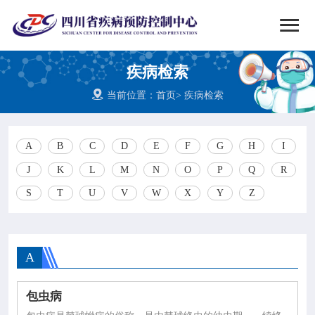


搜索
疾病检索
网站首页

当前位置：
首页
>
疾病检索

中心概况
A
B
C
D
E
F
G
H
I

党群建设
J
K
L
M
N
O
P
Q
R
S
T
U
V
W
X
Y
Z

新闻动态

工作重点
A

疾控服务
包虫病