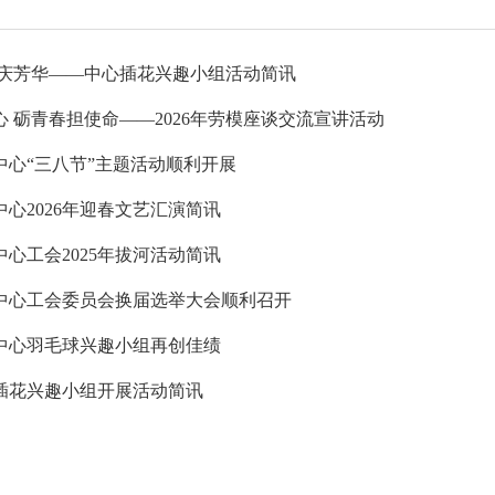
共庆芳华——中心插花兴趣小组活动简讯
党群建设
新闻动态
 砺青春担使命——2026年劳模座谈交流宣讲活动
党建工作
中心动态
中心“三八节”主题活动顺利开展
理论学习
市州动态
心2026年迎春文艺汇演简讯
工会信息
海外来风
共青团活动
通知公告
心工会2025年拔河活动简讯
廉洁阵地
视频新闻
中心工会委员会换届选举大会顺利召开
图片集锦
中心羽毛球兴趣小组再创佳绩
心插花兴趣小组开展活动简讯