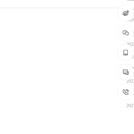
202
工作重点
疾控
202
热点关注
门诊服
202
预警信息
检验服
202
免疫接
艾滋病
202
构名录
202
202
202