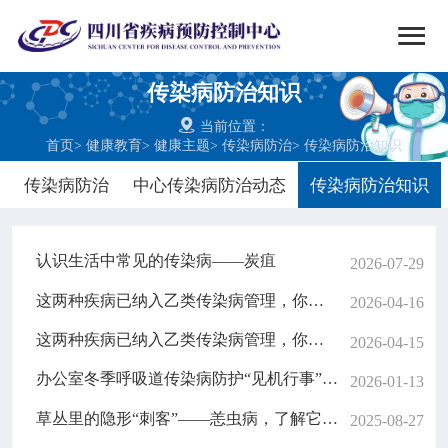


搜索
传染病防治知识
网站首页

当前位置：
首页
>
健康教育
>
健康主题
>
传染病防治
>
传染病防治知识

中心概况
传染病防治
中心传染病防治动态
传染病防治知识

党群建设
认识生活中常见的传染病——炭疽
2026-07-29

新闻动态
这两种疾病已纳入乙类传染病管理，你了解了吗？（二）
2026-04-16

工作重点
这两种疾病已纳入乙类传染病管理，你了解了吗？（一）
2026-04-15
办公室冬季呼吸道传染病防护“见机行事”指南
2026-01-13

疾控服务
草丛里的隐形“刺客”——恙虫病，了解它，预防它！
2025-08-27