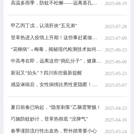

高温多雨季，防蚊不松懈——远离基孔肯雅热
专业服务
2025-08-19

科研培训
甲乙丙丁戊，认清肝炎“五兄弟”
2025-07-28
登革热进入疫情上升期！这些事赶紧做起来
2025-07-09

科普园地
“花柳病”→梅毒，揭秘现代检测技术如何揪出这“幕后黑手”！
2025-06-23
学术期刊
中高考在即，远离这些“捣乱分子”，健康迎考！
2025-06-06
新冠又“抬头”？四川疾控最新提醒
2025-05-23

在线互动
感染淋病后，女性病情比男性更隐匿！这些症状要警惕
2025-05-07

政务公开
夏日前奏已响起，“隐形刺客”乙脑需警惕！
2025-04-23
巧施防蚊妙计，登革热彻底 “没脾气”
2025-04-16
春季谨防流行性出血热，野外踏青要小心
2025-03-24