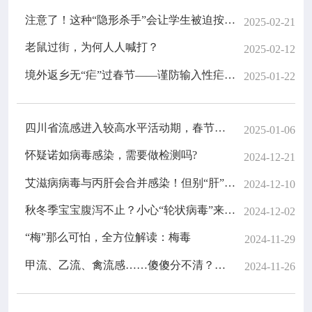
注意了！这种“隐形杀手”会让学生被迫按下学业暂停键！
2025-02-21
老鼠过街，为何人人喊打？
2025-02-12
境外返乡无“疟”过春节——谨防输入性疟疾 | 新春特辑
2025-01-22
四川省流感进入较高水平活动期，春节将至，我们应如何预防流感？
2025-01-06
怀疑诺如病毒感染，需要做检测吗?
2024-12-21
艾滋病病毒与丙肝会合并感染！但别“肝”着急，丙肝能治好！
2024-12-10
秋冬季宝宝腹泻不止？小心“轮状病毒”来袭！
2024-12-02
“梅”那么可怕，全方位解读：梅毒
2024-11-29
甲流、乙流、禽流感……傻傻分不清？都是流感有什么不同？
2024-11-26