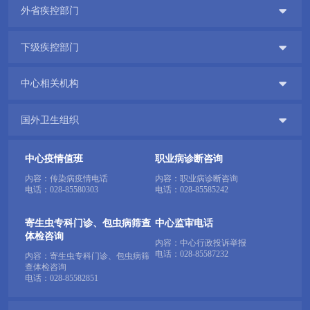

专业服务

外省疾控部门


下级疾控部门
科研培训

中心相关机构

科普园地

国外卫生组织
学术期刊
中心疫情值班
职业病诊断咨询

在线互动
内容：传染病疫情电话
内容：职业病诊断咨询
电话：
028-85580303
电话：
028-85585242

政务公开
寄生虫专科门诊、包虫病筛查
中心监审电话
体检咨询
内容：中心行政投诉举报
电话：
028-85587232
内容：寄生虫专科门诊、包虫病筛
查体检咨询
电话：
028-85582851