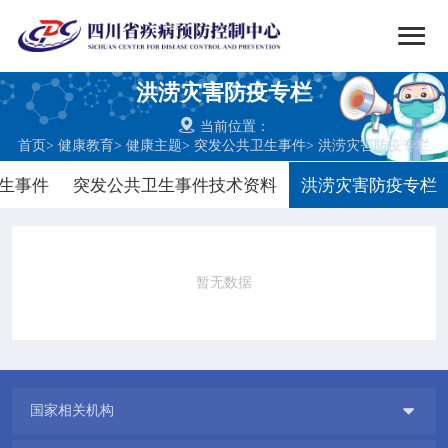


搜索
洪涝灾害防疫专栏
网站首页

当前位置：
首页
>
健康教育
>
健康主题
>
突发公共卫生事件
>
洪涝灾害防疫专栏

中心概况
生事件
突发公共卫生事件技术资料
洪涝灾害防疫专栏

党群建设

新闻动态
暂无数据

工作重点

疾控服务

国家相关机构