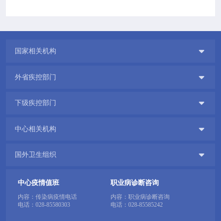

专业服务

科研培训

国家相关机构

科普园地

外省疾控部门
学术期刊

下级疾控部门

在线互动

中心相关机构

政务公开

国外卫生组织
中心疫情值班
职业病诊断咨询
内容：传染病疫情电话
内容：职业病诊断咨询
电话：
028-85580303
电话：
028-85585242