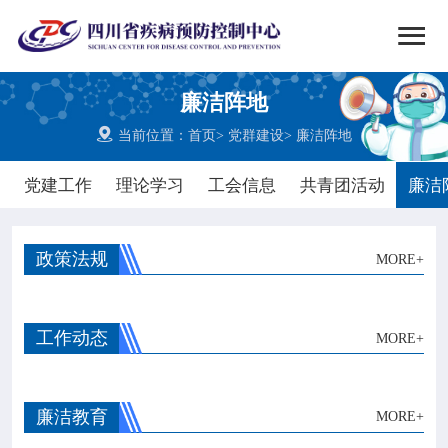


搜索
廉洁阵地
网站首页

当前位置：
首页
>
党群建设
>
廉洁阵地

中心概况
党建工作
理论学习
工会信息
共青团活动
廉洁

党群建设
政策法规
MORE+

新闻动态
工作动态

MORE+
工作重点

疾控服务
廉洁教育
MORE+