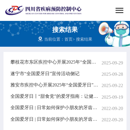


搜索
搜索结果
网站首页

当前位置：
首页
> 搜索结果

中心概况
攀枝花市东区疾控中心开展2025年“全国爱牙日”宣传活动
2025-09-29

党群建设
遂宁市“全国爱牙日”宣传活动侧记
2025-09-28

新闻动态
雅安市疾控中心开展2025年“全国爱牙日”宣传活动
2025-09-22
全国爱牙日丨“甜食党”的爱牙指南：让健齿和美食兼得
2025-09-19

工作重点
全国爱牙日 | 日常如何保护小朋友的牙齿健康？儿童牙外伤咋办？
2022-09-20

疾控服务
全国爱牙日 | 日常如何保护小朋友的牙齿健康？儿童牙外伤咋办？
2022-09-20