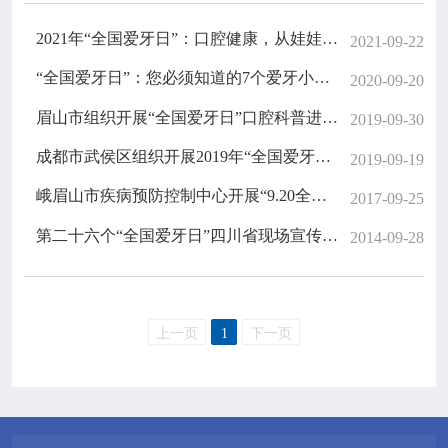

专业服务
2021年“全国爱牙日”：口腔健康，从娃娃抓起——你每天刷牙，是“刷白”了还是“白刷”了？
2021-09-22

科研培训
“全国爱牙日”：您必须知道的7个爱牙小常识
2020-09-20
眉山市组织开展“全国爱牙日”口腔科普进课堂宣教活动
2019-09-30

科普园地
成都市武侯区组织开展2019年“全国爱牙日”主题宣传活动
2019-09-19
学术期刊
峨眉山市疾病预防控制中心开展“9.20全国爱牙日”宣传活动
2017-09-25
第二十六个“全国爱牙日”四川省现场宣传活动在广元市隆重举行
2014-09-28

在线互动

政务公开
上一页
1
下一页