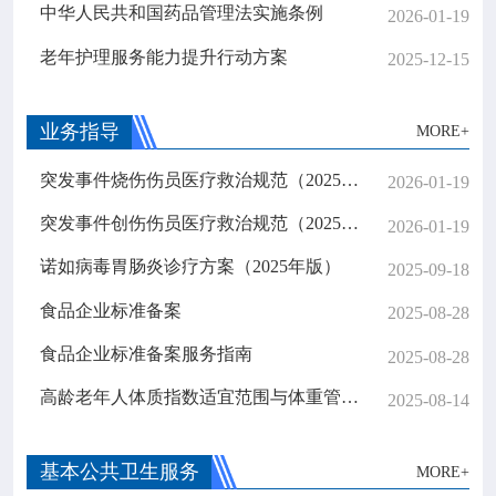

专业服务
中华人民共和国药品管理法实施条例
2026-01-19
老年护理服务能力提升行动方案
2025-12-15

科研培训
业务指导
MORE+

科普园地
突发事件烧伤伤员医疗救治规范（2025年版）
2026-01-19
学术期刊
突发事件创伤伤员医疗救治规范（2025年版）
2026-01-19
诺如病毒胃肠炎诊疗方案（2025年版）
2025-09-18

在线互动
食品企业标准备案
2025-08-28

政务公开
食品企业标准备案服务指南
2025-08-28
高龄老年人体质指数适宜范围与体重管理标准
2025-08-14
基本公共卫生服务
MORE+