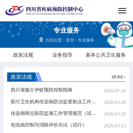


搜索
专业服务
网站首页

当前位置：
首页
>
专业服务

中心概况
政策法规
业务指导
基本公共卫生服务

党群建设
政策法规
MORE+

新闻动态
四川省媒介伊蚊预防控制指南
2026-07-16

工作重点
医疗卫生机构传染病防治监督执法工作规范（2026版）
2026-03-20
传染病哨点医院监测工作管理规范（试行）
2026-03-20

疾控服务
包虫病控制与消除评价办法（试行）
2026-03-13